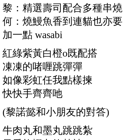
黎：精選壽司配合多種串燒
何：燒鰻魚香到連貓也亦要
加一點 wasabi
紅綠紫黃白橙o既配搭
凍凍的啫喱跳彈彈
如像彩虹任我點樣揀
快快手齊齊吔
(黎諾懿和小朋友的對答)
牛肉丸和墨丸跳跳紮