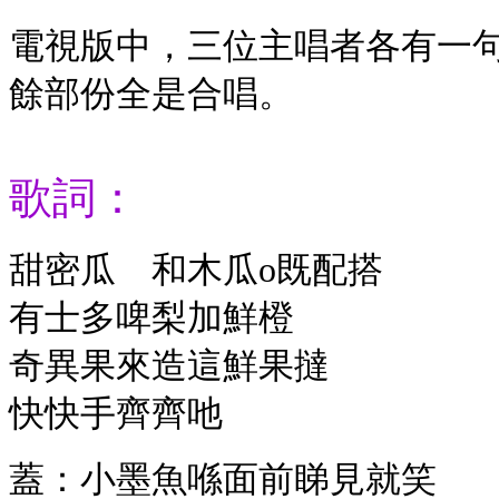
電視版中，三位主唱者各有一
餘部份全是合唱。
歌詞：
甜密瓜 和木瓜o既配搭
有士多啤梨加鮮橙
奇異果來造這鮮果撻
快快手齊齊吔
蓋：小墨魚喺面前睇見就笑