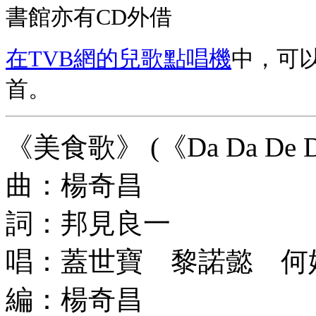
書館亦有CD外借
在TVB網的兒歌點唱機
中，可以
首。
《美食歌》 (《Da Da De
曲：楊奇昌
詞：邦見良一
唱
：蓋世寶 黎諾懿 何
編：楊奇昌