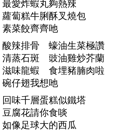
最愛炸蝦丸夠熱辣
蘿蔔糕牛脷酥叉燒包
素菜餃齊齊吔
酸辣排骨 蠔油生菜極讚
清蒸石斑 豉油雞炒芥蘭
滋味龍蝦 食埋豬腩肉啦
碗仔翅我想吔
回味千層蛋糕似鐵塔
豆腐花請你食啖
如像足球大的西瓜