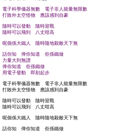
電子科學儀器無數 電子非人能量無限數
打敗外太空怪物 應該感到自豪
隨時可以發動 隨時迎戰
隨時可以飛到 八丈咁高
呢個係大鐵人 隨時隨地殺敵天下無
話你知 俾你知道 佢係鐵做
力量大到無譜
俾你知道 佢係鐵做
用電子發動 即刻起步
電子科學儀器無數 電子非人能量無限數
打敗外太空怪物 應該感到自豪
隨時可以發動 隨時迎戰
隨時可以飛到 八丈咁高
呢個係大鐵人 隨時隨地殺敵天下無
話你知 俾你知道 佢係鐵做