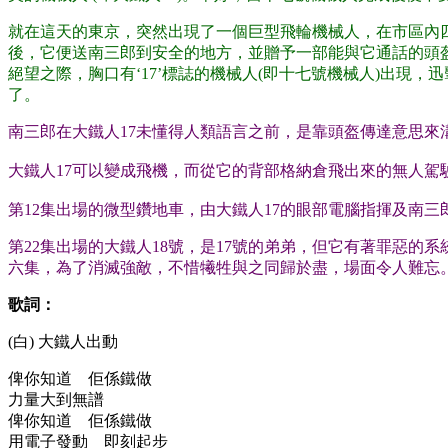
就在這天的東京，突然出現了一個巨型飛輪機械人，在市區內
後，它便送南三郎到安全的地方，並贈予一部能與它通話的頭
絕望之際，胸口有‘17’標誌的機械人(即十七號機械人)出現
了。
南三郎在大鐵人17未懂得人類語言之前，是靠頭盔傳達意思
大鐵人17可以變成飛機，而從它的背部格納倉飛出來的無人駕
第12集出場的微型鑽地車，由大鐵人17的眼部電腦指揮及南
第22集出場的大鐵人18號，是17號的弟弟，但它有著罪惡的
六集，為了消滅強敵，不惜犧牲與之同歸於盡，場面令人難忘
歌詞：
(白) 大鐵人出動
俾你知道 佢係鐵做
力量大到無譜
俾你知道 佢係鐵做
用電子發動 即刻起步