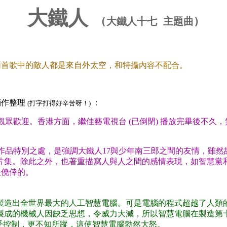
大鐵人 
(大鐵人十七 主題曲)
兩首歌中的敵人都是來自外太空，和特攝內容不配合。
我稍作整理
：
(打字打得好辛苦呀！)
受觀眾歡迎。香港方面，繼佳藝電視台 (已倒閉) 播放完畢後不
作品特別之處，是強調大鐵人17與少年南三郎之間的友情，雖然
片集。除此之外，也著重描寫人與人之間的感情表現，如智慧黨
是僥倖的。
製造出全世界最大的人工智慧電腦。可是電腦的程式超越了人類
製成的機械人因缺乏思想，令威力大減，所以智慧電腦在製造第
不受控制，更不知所蹤，這使智慧電腦勃然大怒。