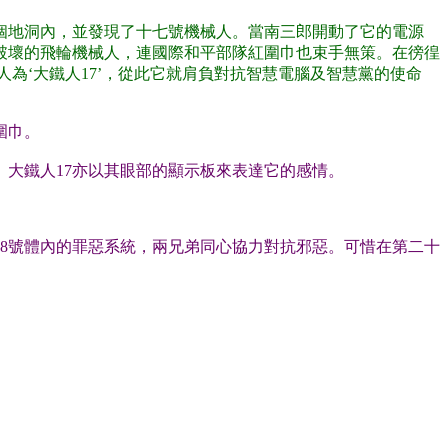
個地洞內，並發現了十七號機械人。當南三郎開動了它的電源
破壞的飛輪機械人，連國際和平部隊紅圍巾也束手無策。在徬徨
人為‘大鐵人17’，從此它就肩負對抗智慧電腦及智慧黨的使命
圍巾。
。大鐵人17亦以其眼部的顯示板來表達它的感情。
除18號體內的罪惡系統，兩兄弟同心協力對抗邪惡。可惜在第二十