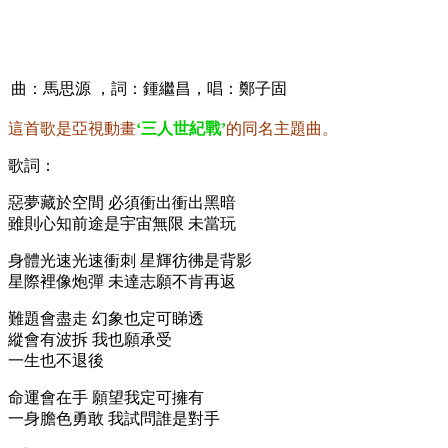
曲：馬思源 ，詞：鍾繼昌，唱：鄭子固
這首歌是亞視動畫
‘三人世紀戰’
的同名主題曲。
歌詞：
惡夢藏於空間 必須衝出衝出黑暗
雖則心知前途是宇宙無限 未當玩
身體光速光速衝刺 星輝彷彿是背影
星際裡像炮彈 未達志願不肯再返
難題會盡走 幻象也定可睇透
縱會有波拆 我也願承受
一生也不退後
命運會在手 願望我定可擁有
一身膽色勇敢 我試問誰是對手