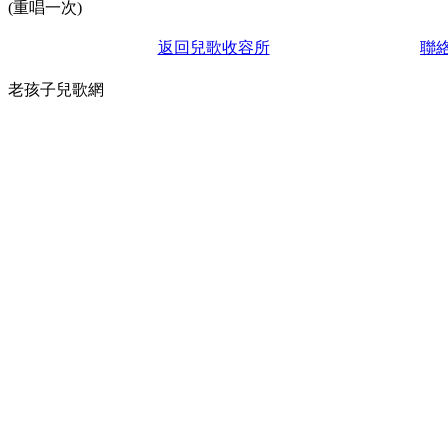
(重唱一次)
返回兒歌收容所
聯
老孩子兒歌網