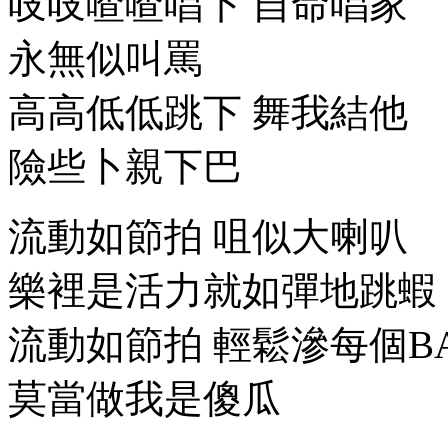
吱吱喳喳唱下 自命唱家
永無似叫罵
高高低低跳下 舞我結他
險些卜親下巴
流動如節拍 咀似大喇叭
樂裡是活力就如彈地跳蝦
流動如節拍 輕鬆滲每個B
莫當做我是傻瓜