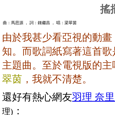
搖
曲：馬思源 ， 詞：鍾繼昌 ， 唱：梁翠茵
由於我甚少看亞視的動畫
知。而歌詞紙寫著這首歌
主題曲。至於電視版的主
翠茵
，我就不清楚。
還好有熱心網友
羽理 奈
：
理)