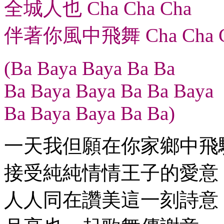
全城人也 Cha Cha Cha
伴著你風中飛舞 Cha Cha 
(Ba Baya Baya Ba Ba
Ba Baya Baya Ba Ba Baya
Ba Baya Baya Ba Ba)
一天我但願在你家鄉中飛馳 (Ch
接受純純情情王子的愛意 (C
人人同在讚美這一刻詩意