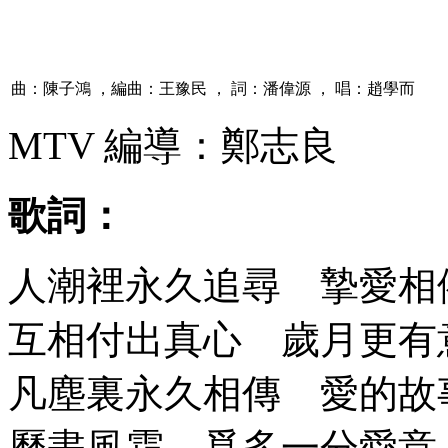
曲：陳子鴻 ，編曲：王豫民 ， 詞：潘偉源 ， 唱：趙學而
MTV 編導：鄭志良
歌詞：
人潮裡永久追尋 摯愛相
互相付出真心 歲月更有
凡塵裏永久相傳 愛的故
歷盡風霜 覓多一分愛意