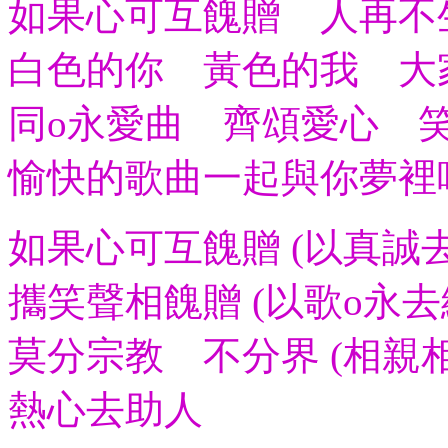
如果心可互餽贈 人再不
白色的你 黃色的我 大
同o永愛曲 齊頌愛心 
愉快的歌曲一起與你夢裡
如果心可互餽贈 (以真誠
攜笑聲相餽贈 (以歌o永去
莫分宗教 不分界 (相親
熱心去助人