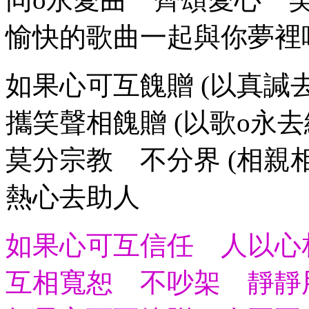
愉快的歌曲一起與你夢裡
如果心可互餽贈 (以真諴
攜笑聲相餽贈 (以歌o永去
莫分宗教 不分界 (相親
熱心去助人
如果心可互信任 人以心
互相寬恕 不吵架 靜靜