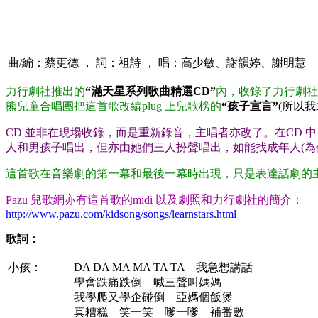
曲/編：蔡更德 ， 詞：祖詩 ， 唱：高少敏、謝韻婷、謝明慧
力行劇社推出的
“滿天星系列歌曲精選CD”
內，收錄了力行劇社
熊兒童合唱團把這首歌改編plug 上兒歌榜的
“孩子宣言”
(所以
CD 並非在現場收錄，而是重新錄音，主唱者亦改了。在CD 
人和男孩子唱出，但亦由她們三人扮聲唱出，如能找成年人(為
這首歌在音樂劇的第一幕和最後一幕時出現，只是表達話劇的
Pazu 兒歌網亦有這首歌的midi 以及劇照和力行劇社的簡介：
http://www.pazu.com/kidsong/songs/learnstars.html
歌詞：
小孩：
DA DA MA MA TA TA 我急想講話
學會跌痛跌倒 喊三聲叫媽媽
我學爬又學企碰倒 亞媽個飯煲
真糟糕 笑一笑 嗲一嗲 補番數