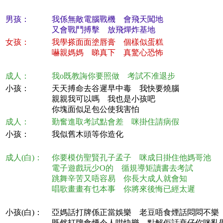
男孩：
我係無敵電腦戰機 會飛天闖地
又會戰鬥搏擊 放飛燀炸基地
女孩：
我學搽面面塗唇膏 個樣似蛋糕
嚇親媽媽 睇真下 真驚心恐怖
成人：
我o既教誨你要照做 考試不准退步
小孩：
天天搏命去谷遲早中毒 我快要燒腦
親親我可以嗎 我也是小孩吧
你塊面似足包公使我害怕
成人：
勤奮進取考試點會差 咪掛住請病假
小孩：
我似舊木頭等你造化
成人(白)：
你要模仿聖賢孔子孟子 咪成日掛住他媽哥池
電子遊戲玩少O的 循規導矩讀書去考試
跳舞辛苦又唔容易 你長大成人就會知
唱歌畫畫有乜本事 你將來後悔已經太遲
小孩(白)：
亞媽話打牌係正當娛樂 老豆唔食煙話悶悶不樂
既然打牌食煙令人咁快樂 點解佢話衰仔你咪亂