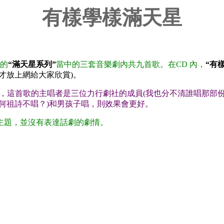
有樣學樣滿天星
的
“滿天星系列”
當中的三套音樂劇內共九首歌。在CD 內，
“有
我才放上網給大家欣賞)。
中，這首歌的主唱者是三位力行劇社的成員(我也分不清誰唱那部
何祖詩不唱？)和男孩子唱，則效果會更好。
主題，並沒有表達話劇的劇情。