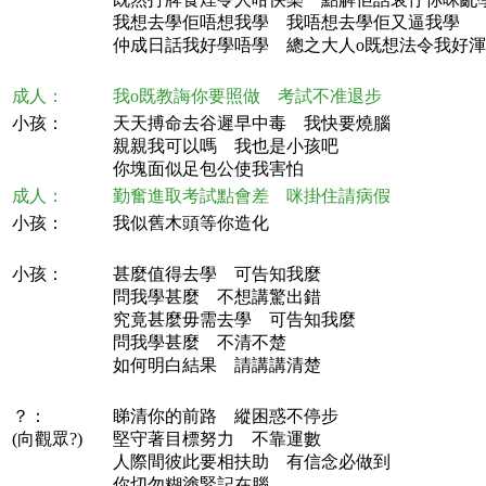
我想去學佢唔想我學 我唔想去學佢又逼我學
仲成日話我好學唔學 總之大人o既想法令我好
成人：
我o既教誨你要照做 考試不准退步
小孩：
天天搏命去谷遲早中毒 我快要燒腦
親親我可以嗎 我也是小孩吧
你塊面似足包公使我害怕
成人：
勤奮進取考試點會差 咪掛住請病假
小孩：
我似舊木頭等你造化
小孩：
甚麼值得去學 可告知我麼
問我學甚麼 不想講驚出錯
究竟甚麼毋需去學 可告知我麼
問我學甚麼 不清不楚
如何明白結果 請講講清楚
？：
睇清你的前路 縱困惑不停步
(向觀眾?)
堅守著目標努力 不靠運數
人際間彼此要相扶助 有信念必做到
你切勿糊塗緊記在腦