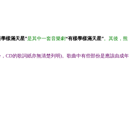
樣學樣滿天星”
是其中一套音樂劇
“有樣學樣滿天星”
。其後，熊
份，CD的歌詞紙亦無清楚列明)。歌曲中有些部份是應該由成年