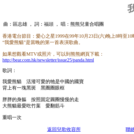
曲：區志雄 ， 詞：福頭 ， 唱：熊熊兒童合唱團
香港電台節目：愛心之星1999在99年10月23日(六)晚上8時至
“我愛熊貓”是當晚的第一首表演歌曲。
如果想觀看MTV或照片，可以到熊熊網頁下載：
http://bear.com.hk/newsletter/issue25/panda.html
歌詞：
我愛熊貓 活潑可愛的牠是中國的國寶
背上有一塊黑斑 黑圈圈眼框
胖胖的身軀 按照固定圓圈慢慢的走
大熊貓最愛吃竹葉 愛翻筋斗
重唱一次
返回兒歌收容所
聯