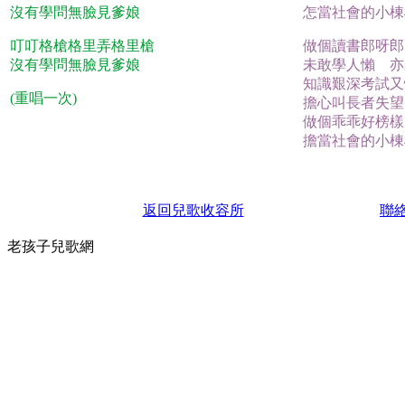
沒有學問無臉見爹娘
怎當社會的小棟
叮叮格槍格里弄格里槍
做個讀書郎呀郎
沒有學問無臉見爹娘
未敢學人懶 亦
知識艱深考試又
(重唱一次)
擔心叫長者失望
做個乖乖好榜樣
擔當社會的小棟
返回兒歌收容所
聯
老孩子兒歌網