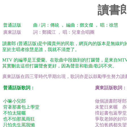
讀書
普通話版
曲 / 詞：傳統 ， 編曲：鄧文傑 ， 唱：徐慧
廣東話版
詞：鄭國江 ， 唱：兒童合唱團
讀書郎 (普通話版)是中國貴州的民歌，網頁內的版本是無線約於
至於主唱者徐慧是誰，我就不清楚了。
MTV 的編導是王愛蘭。在歌曲中段聽到的打鑼聲，是來自MT
其實刪去這些打鑼聲會更好，因為聲音和歌曲/歌詞不夾。
廣東話版在四三零時代早期出現，歌詞亦是以鼓勵學生努力讀
普通話版歌詞：
廣東話版歌詞：
小嘛小兒郎
做個讀書郎呀郎
背著那書包上學堂
未驚日來曬 亦
不怕太陽曬
揹起書包返學堂
也不怕那風雨狂
爭取老師的好印
只怕先生罵我懶
又怕爸媽都失望