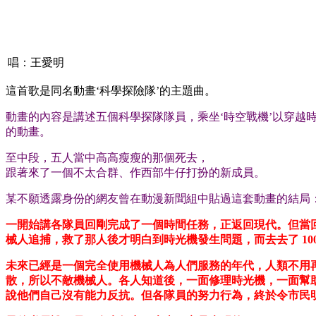
唱：王愛明
這首歌是同名動畫‘科學探險隊’的主題曲。
動畫的內容是講述五個科學探隊隊員，乘坐‘時空戰機’以穿越
的動畫。
至中段，五人當中高高瘦瘦的那個死去，
跟著來了一個不太合群、作西部牛仔打扮的新成員。
某不願透露身份的網友曾在動漫新聞組中貼過這套動畫的結局
一開始講各隊員回剛完成了一個時間任務，正返回現代。但當回
械人追捕，救了那人後才明白到時光機發生問題，而去去了 10
未來已經是一個完全使用機械人為人們服務的年代，人類不用
散，所以不敵機械人。各人知道後，一面修理時光機，一面幫
說他們自己沒有能力反抗。但各隊員的努力行為，終於令市民