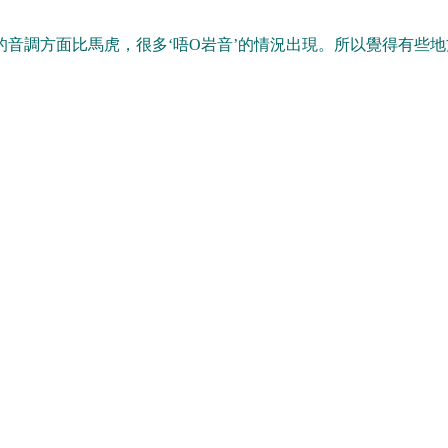
音調方面比馬虎，很多‘唔O岩音’的情況出現。所以覺得有些地