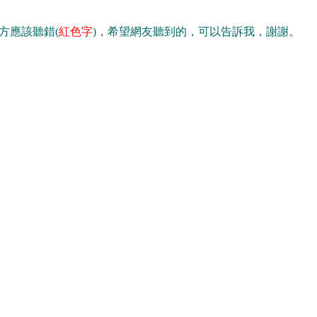
方應該聽錯(
紅色字
)，希望網友聽到的，可以告訴我，謝謝。