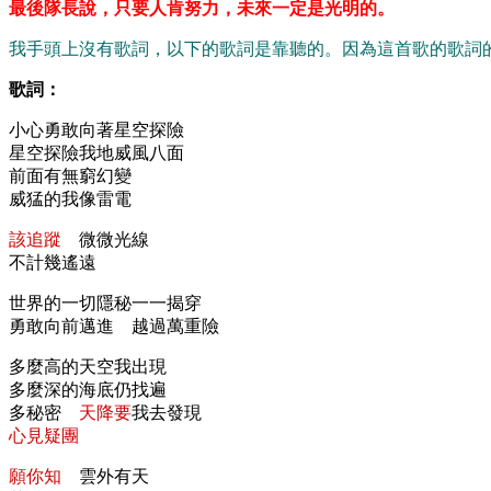
最後隊長說，只要人肯努力，未來一定是光明的。
我手頭上沒有歌詞，以下的歌詞是靠聽的。因為這首歌的歌詞的
歌詞：
小心勇敢向著星空探險
星空探險我地威風八面
前面有無窮幻變
威猛的我像雷電
該追蹤
微微光線
不計幾遙遠
世界的一切隱秘一一揭穿
勇敢向前邁進
越過萬重險
多麼高的天空我出現
多麼深的海底仍找遍
多秘密
天降要
我去發現
心見疑團
願你知
雲外有天