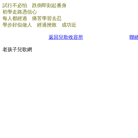
試行不必怕 跌倒即刻起番身
初學走路憑信心
每人都經過 痛苦學習去忍
學步好似做人 經過挫敗 成功近
返回兒歌收容所
聯
老孩子兒歌網