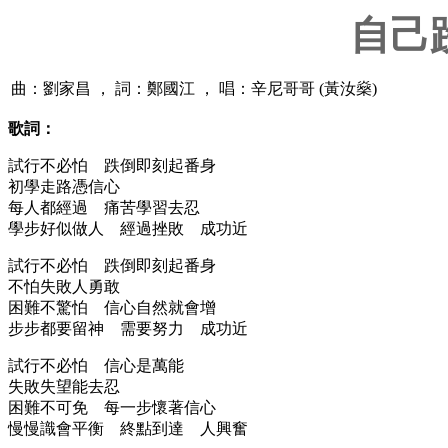
自己
曲：劉家昌 ， 詞：鄭國江 ， 唱：辛尼哥哥 (黃汝燊)
歌詞：
試行不必怕 跌倒即刻起番身
初學走路憑信心
每人都經過 痛苦學習去忍
學步好似做人 經過挫敗 成功近
試行不必怕 跌倒即刻起番身
不怕失敗人勇敢
困難不驚怕 信心自然就會增
步步都要留神 需要努力 成功近
試行不必怕 信心是萬能
失敗失望能去忍
困難不可免 每一步懷著信心
慢慢識會平衡 終點到達 人興奮