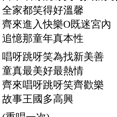
全家都笑得好溫馨
齊來進入快樂O既迷宮內
追憶那童年真本性
唱呀跳呀笑為找新美善
童真最美好最熱情
齊來唱呀跳呀笑齊歡樂
故事王國多高興