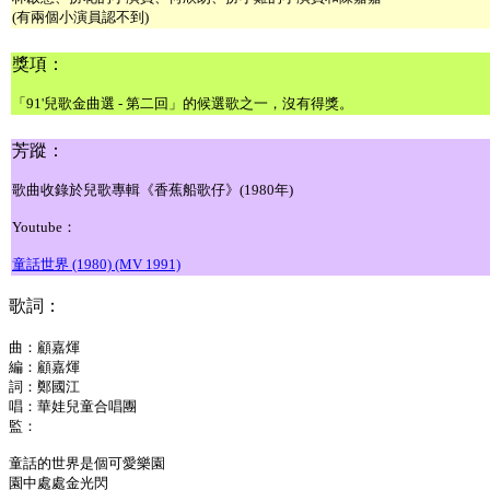
(有兩個小演員認不到)
獎項：
「91'兒歌金曲選 - 第二回」的候選歌之一，沒有得獎。
芳蹤：
歌曲收錄於兒歌專輯《香蕉船歌仔》(1980年)
Youtube：
童話世界 (1980) (MV 1991)
歌詞：
曲：顧嘉煇
編：顧嘉煇
詞：鄭國江
唱：華娃兒童合唱團
監：
童話的世界是個可愛樂園
園中處處金光閃