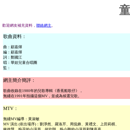
歡迎網友補充資料，
聯絡網主
。
歌曲資料：
曲：顧嘉煇
編：顧嘉煇
詞：鄭國江
唱：華娃兒童合唱團
監：
網主簡介簡評：
歌曲收錄在1980年的兒歌專輯《香蕉船歌仔》，
無綫在1991年拍攝這個MV，並成為候選兒歌。
MTV：
無綫MV編導：黃淑敏
MV 演出 (依出場序)：劉淨然、羅洛芹、周侃鋒、黃禮文、上田莉棋、
林啟慧、扮花的小演員、何欣朗、扮小雞的小演員和陳嘉嘉