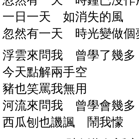
一日一天 如消失的風
忽然有一天 時光變做個
浮雲來問我 曾學了幾多
今天點解兩手空
豬也笑罵我無用
河流來問我 曾學會幾多
西瓜刨也譏諷 鬧我懞