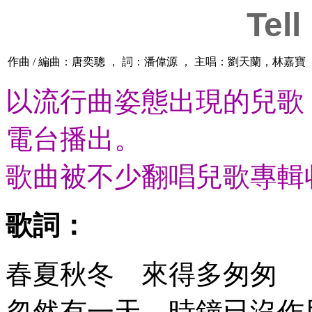
Tel
作曲 / 編曲：唐奕聰 ， 詞：潘偉源 ， 主唱：劉天蘭，林嘉寶
以流行曲姿態出現的兒歌
電台播出。
歌曲被不少翻唱兒歌專輯
歌詞：
春夏秋冬 來得多匆匆
忽然有一天 時鐘已沒作