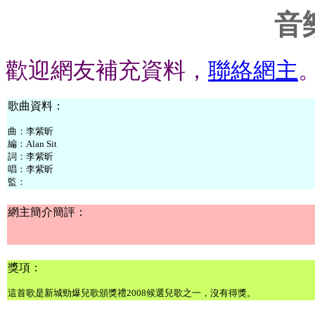
音
歡迎網友補充資料，
聯絡網主
歌曲資料：
曲：李紫昕
編：Alan Sit
詞：李紫昕
唱：
李紫昕
監：
網主簡介簡評：
獎項：
這首歌是新城勁爆兒歌頒獎禮2008候選兒歌之一，沒有得獎。