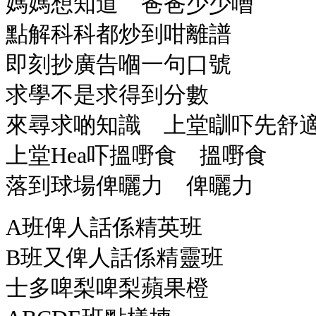
媽媽想知道 爸爸少少嘈
點解科科都炒到咁離譜
即刻抄廣告嗰一句口號
求學不是求得到分數
來尋求啲知識 上堂瞓吓先舒
上堂Hea吓搵嘢食 搵嘢食
落到球場俾曬力 俾曬力
A班俾人話係精英班
B班又俾人話係精靈班
士多啤梨啤梨蘋果橙