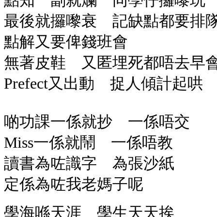
點知一劏就爛 同學仔攞嚟玩
最後就攞嚟衰 記缺點都要排
點解又要俾錢班會
無著皮鞋 又匿埋死都唔去早
Prefect又出動 捉人傾計起哄
啲功課一係就抄 一係唔交
Miss一係就鬧 一係唔教
讀書為咗識字 為張沙紙
定係為咗我老媽子呢
學海喺天涯 學生天天挨