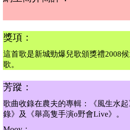
獎項：
這首歌是新城勁爆兒歌頒獎禮2008
歌。
芳蹤：
歌曲收錄在農夫的專輯：《風生水起
錄》及《舉高隻手演o野會Live》。
Moov：