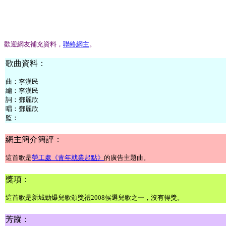
歡迎網友補充資料，
聯絡網主
。
歌曲資料：
曲：
李漢民
編：
李漢民
詞：
鄧麗欣
唱：
鄧麗欣
監：
網主簡介簡評：
這首歌是
勞工處《青年就業起點》
的廣告主題曲。
獎項：
這首歌是新城勁爆兒歌頒獎禮2008候選兒歌之一，沒有得獎。
芳蹤：