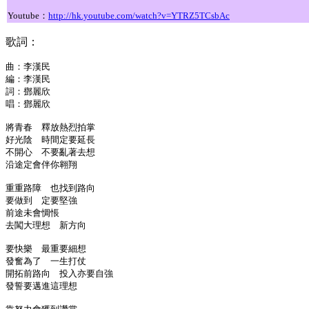
Youtube：
http://hk.youtube.com/watch?v=YTRZ5TCsbAc
歌詞：
曲：
李漢民
編：
李漢民
詞：
鄧麗欣
唱：
鄧麗欣
將青春 釋放熱烈拍掌
好光陰 時間定要延長
不開心 不要亂著去想
沿途定會伴你翱翔
重重路障 也找到路向
要做到 定要堅強
前途未會惆悵
去闖大理想 新方向
要快樂 最重要細想
發奮為了 一生打仗
開拓前路向 投入亦要自強
發誓要邁進這理想