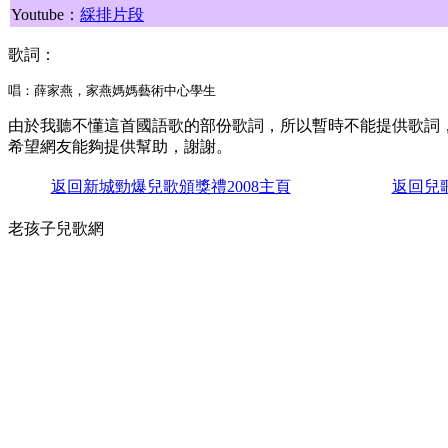
Youtube：
綵排片段
歌詞：
唱：
薛家燕，家燕媽媽藝術中心學生
由於我聽不懂這首國語歌的部份歌詞，所以暫時不能提供歌詞
希望網友能夠提供幫助，謝謝。
返
回新城勁爆兒歌頒獎禮2008主頁
返回兒
老孩子兒歌網