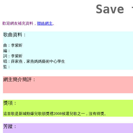
Save 
歡迎網友補充資料，
聯絡網主
。
歌曲資料：
曲：
李紫昕
編：
詞：
李紫昕
唱：
薛家燕，家燕媽媽藝術中心學生
監：
網主簡介簡評：
獎項：
這首歌是新城勁爆兒歌頒獎禮2008候選兒歌之一，沒有得獎。
芳蹤：