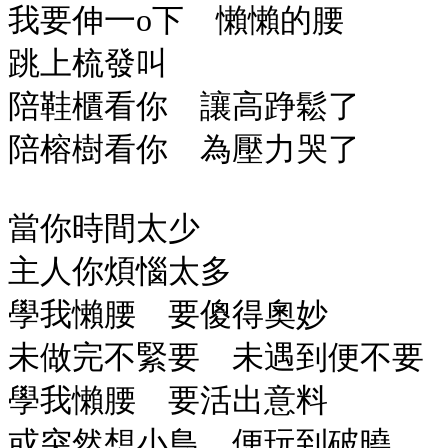
我要伸一o下 懶懶的腰
跳上梳發叫
陪鞋櫃看你 讓高踭鬆了
陪榕樹看你 為壓力哭了
當你時間太少
主人你煩惱太多
學我懶腰 要傻得奧妙
未做完不緊要 未遇到便不要
學我懶腰 要活出意料
或突然想小鳥 便玩到破曉