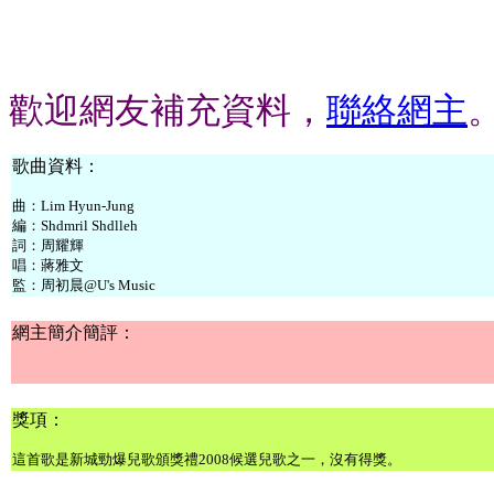
歡迎網友補充資料，
聯絡網主
歌曲資料：
曲：Lim Hyun-Jung
編：Shdmril Shdlleh
詞：周耀輝
唱：蔣雅文
監：周初晨@U's Music
網主簡介簡評：
獎項：
這首歌是新城勁爆兒歌頒獎禮2008候選兒歌之一，沒有得獎。