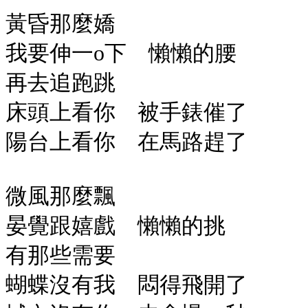
黃昏那麼嬌
我要伸一o下 懶懶的腰
再去追跑跳
床頭上看你 被手錶催了
陽台上看你 在馬路趕了
微風那麼飄
晏覺跟嬉戲 懶懶的挑
有那些需要
蝴蝶沒有我 悶得飛開了