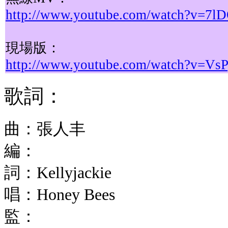
http://www.youtube.com/watch?v=7
現場版：
http://www.youtube.com/watch?v=Vs
歌詞：
曲：
張人丰
編：
詞：
Kellyjackie
唱：
Honey Bees
監：