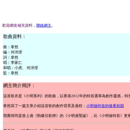
歡迎網友補充資料，
聯絡網主
。
歌曲資料：
曲：韋然
編：何沛澄
詞：韋然
唱：李家仁
和唱：小虎、 何沛澄
監：韋然
網主簡介簡評：
這首歌亦是《小明系列》的歌曲，以香港2012年的特首選舉為創作靈感，
韋然寫了一篇文章介紹這首歌的創作背景及過程：
小明做特首的後果前因
我覺得同是曾上過《勁爆兒歌榜》的《小明過聖誕》，比《小明做特首》更應