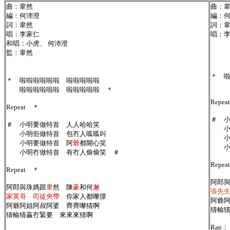
曲：韋然
曲：
編：何沛澄
編：
詞：韋然
詞：
唱：李家仁
唱：
和唱：小虎、 何沛澄
監：韋然
＊ 
＊ 啦啦啦啦啦啦 啦啦啦啦啦
啦啦啦啦啦啦 啦啦啦啦啦 ＊
Repe
Repeat ＊
＃ 
＃ 小明要做特首 人人哈哈笑
小明
小明佢做特首 包冇人呱呱叫
小
小明要做特首 阿
爺
都開心笑
小明
小明冇做特首 有冇人偷偷笑 ＃
Rep
Repeat ＊
阿郎
阿郎與珠媽跟
韋
然 陳
豪
和何
邂
張先
家英哥 司徒夾帶
你家人都嚟撐
阿爺
阿爺阿姐阿叔阿婆 齊齊嚟猜啊
猜輸
猜輸猜贏冇緊要 來來來猜啊
Rap：