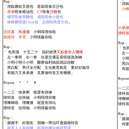
Rap：
「澄
「澄鋹磨鉸叉燒包 老鼠唔食豆沙包
小
唐唐
唔食豬油包
CY
唔食
沙糖
包
權哥唔食黑麵包 成龍唔食小籠包
林峰骾唔落Chok包 志偉唔再賣大包
」
小弟
古巨基 馬逢國
小明噚埋你啦
猜特
曾路得 米雪
小明猜贏你啦
Rap：
Rap：
「
包
「
包剪揼 十五二十 搞好經濟
又點會有人嘰噻
左一
左一拳呀 右一拳 住屋交通妥當唔使氹氹轉
小明
小明小明小小明 醫療福利搞掂就話你醒
黑白
黑白配 男仔女仔配 文化教育創意 要好好栽培
有能
有能力又肯承擔 其實做特首又有幾難」
Repe
Repeat ＊ ＊ ＃
一二
一二三 快來啊 呢度有得揀
猜特
猜特首 估領袖 小明噚埋你㗎
埋嚟
埋嚟睇啦 埋嚟揀 呢度有得玩
猜特
猜特首 估領袖 小明猜贏你啦
Rap：
Rap：
「
握
「
握握手 好朋友 我哋一齊估吓邊個做特首
何家
呢度人人有得揀 唔係勁膠金曲咁荒謬