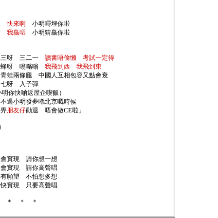
妹 快來啊
小明噚埋你啦
首 我贏晒
小明猜贏你啦
二三呀 三二一
讀書唔偷懶 考試一定得
蜂呀 嗡嗡嗡
我飛到西 我飛到東
青蛙兩條腿 中國人互相包容又點會衰
七呀 入子彈
小明你快啲返屋企喫飯）
不過小明發夢喺北京嘅時候
畀
朋友仔
勸退 唔會做CE啦」
.）
怎會實現 請你想一想
想會實現 請你高聲唱
心有願望 不怕想多想
將快實現 只要高聲唱
eat ＊ ＊ ＊