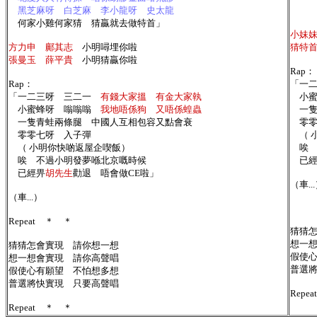
黑芝麻呀 白芝麻 李小龍呀 史太龍
何家小雞何家猜 猜贏就去做特首」
小妹
方力申 鄺其志
小明噚埋你啦
猜特
張曼玉 薛平貴
小明猜贏你啦
Rap：
Rap：
「
一
「
一二三呀 三二一
有錢大家搵 有金大家執
小蜜
小蜜蜂呀 嗡嗡嗡
我地唔係狗 又唔係蝗蟲
一隻
一隻青蛙兩條腿 中國人互相包容又點會衰
零零
零零七呀 入子彈
（ 
（ 小明你快啲返屋企喫飯）
唉 
唉 不過小明發夢喺北京嘅時候
已經
已經畀
胡先生
勸退 唔會做CE啦」
（車..
（車...）
Repeat ＊ ＊
猜猜
想一
猜猜怎會實現 請你想一想
假使
想一想會實現 請你高聲唱
普選
假使心有願望 不怕想多想
普選將快實現 只要高聲唱
Rep
Repeat ＊ ＊