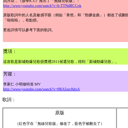
四月頭，《放學ICU》推出了「無線兒歌版」：
http://www.youtube.com/watch?v=h-TTNdBCCok
原版歌詞中的人名及敏感字眼（例如「韋然」和「勁膠金曲」）都改了或刪
「啦啦啦」，有點煩。
更改詳情可以參考下面的歌詞。
獎項：
這首歌是新城勁爆兒歌頒獎禮2011候選兒歌，得到「新城勁爆兒歌」。
芳蹤：
李家仁 小明做特首 MV
http://www.youtube.com/watch?v=9RA5zrc8dxA
歌詞：
原版
（紅色字在「無線兒歌版」修改了，藍色字被刪去了）