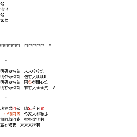
韋然
何沛澄
韋然
李家仁
啦啦啦啦啦啦 啦啦啦啦啦 ＊
at ＊
小明要做特首 人人哈哈笑
佢做特首 包冇人呱呱叫
明要做特首
阿
爸
都開心笑
冇做特首 有冇人偷偷笑 ＃
eat ＊
與珠媽跟
阿
然
陳
Sir
和何
伯
生 中環阿四
你家人都嚟撐
阿姐阿叔阿婆 齊齊嚟猜啊
猜贏冇緊要 來來來猜啊