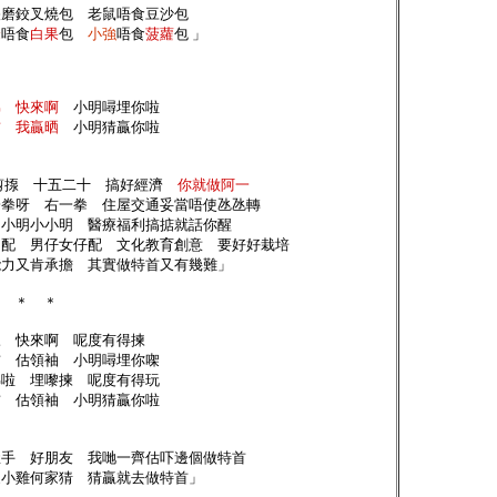
鋹磨鉸叉燒包 老鼠唔食豆沙包
峰
唔食
白果
包
小強
唔食
菠蘿
包 」
弟 快來啊
小明噚埋你啦
首 我贏晒
小明猜贏你啦
剪揼 十五二十 搞好經濟
你就做阿一
拳呀 右一拳 住屋交通妥當唔使氹氹轉
小明小小明 醫療福利搞掂就話你醒
配 男仔女仔配 文化教育創意 要好好栽培
力又肯承擔 其實做特首又有幾難」
at ＊ ＊
三 快來啊 呢度有得揀
首 估領袖 小明噚埋你㗎
睇啦 埋嚟揀 呢度有得玩
首 估領袖 小明猜贏你啦
握手 好朋友 我哋一齊估吓邊個做特首
小雞何家猜 猜贏就去做特首」