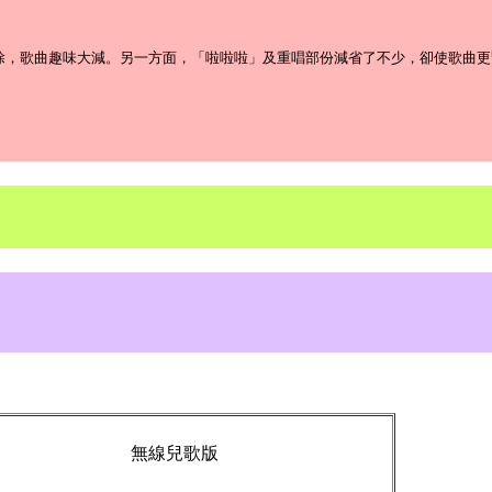
除，歌曲趣味大減。另一方面，「啦啦啦」及重唱部份減省了不少，卻使歌曲更
無線兒歌版