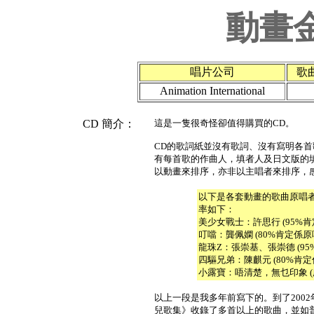
動畫
唱片公司
歌
Animation International
CD 簡介：
這是一隻很奇怪卻值得購買的CD。
CD的歌詞紙並沒有歌詞、沒有寫明各
有每首歌的作曲人，填者人及日文版的填
以動畫來排序，亦非以主唱者來排序，
以下是各套動畫的歌曲原唱
率如下：
美少女戰士：許思行 (95%肯
叮噹：龔佩嫻 (80%肯定係原
龍珠Z：張崇基、張崇德 (95
四驅兄弟：陳麒元 (80%肯定
小露寶：唔清楚，無乜印象 (
以上一段是我多年前寫下的。到了200
兒歌集》收錄了多首以上的歌曲，並如