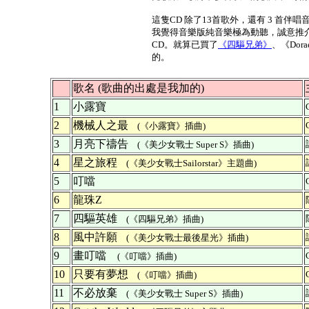
這隻CD 除了13首歌外，還有 3 首伴唱
我覺得音樂版純音樂極為動聽，誠意推
CD。就算已買了
《四驅兄弟》
、《Dora
的。
歌名 (歌曲的出處是我加的)
1
小露寶
2
機械人之最
(《小露寶》插曲)
3
月亮下禱告
(《美少女戰士 Super S》插曲)
4
星之旅程
(《美少女戰士Sailorstar》主題曲)
5
叮噹
6
龍珠Z
7
四驅英雄
(《四驅兄弟》插曲)
8
風中許願
(《美少女戰士最後星光》插曲)
9
畫叮噹
(《叮噹》插曲)
10
只要有夢想
(《叮噹》插曲)
11
不必放棄
(《美少女戰士 Super S》插曲)