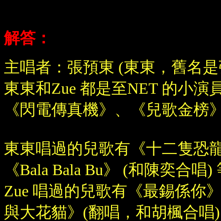
他們兩個都曾經主唱過兒歌！(有
解答：
主唱者：張預東 (東東，舊名是張裕
東東和Zue 都是至NET 的小演
《
閃電傳真機
》
、
《
兒歌金榜
東東唱過的兒歌有
《
十二隻恐
《
Bala Bala Bu
》
(和陳奕合唱)
Zue 唱過的兒歌有
《
最錫係你
與大花貓
》
(翻唱，和胡楓合唱