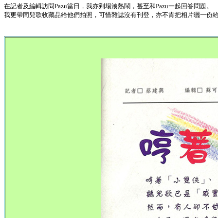
在記者及編輯訪問Pazu當日，我亦到場湊熱鬧，甚至和Pazu一起回答問題。
我更帶同兒歌收藏品給他們拍照，可惜雜誌沒有刊登，亦不肯把相片曬一份