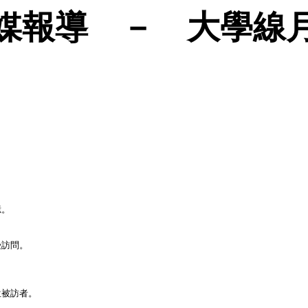
媒報導 － 大學線
憶。
受訪問。
。
位被訪者。