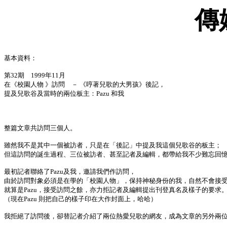
傳
基本資料：
第32期 1999年11月
在《校園人物 》訪問 － 《哼著兒歌的大男孩》後記，
提及兒歌谷及當時的兩位板主：Pazu 和我
整篇文章共訪問三個人。
雖然我不是其中一個被訪者，只是在「後記」中提及我這個兒歌谷的板主；
但這訪問的誕生過程、三位被訪者、甚至記者及編輯，都帶給我不少難忘回
最初記者聯絡了Pazu及我，邀請我們作訪問，
由於訪問對象必須是在學的「校園人物」，保持神秘身份的我，自然不會接
就算是Pazu，接受訪問之餘，亦力拒記者及編輯提出刊登真名及樣子的要求
（現在Pazu 則把自己的樣子印在大作封面上，哈哈）
我拒絕了訪問後，卻替記者介紹了兩位熱愛兒歌的網友，成為文章的另外兩