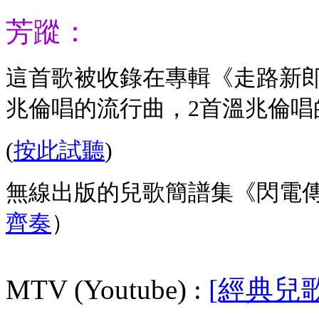
芳蹤：
這首歌被收錄在專輯《走路新
兆倫唱的流行曲，2首溫兆倫唱
(
按此試聽
)
無線出版的兒歌簡譜集《閃電
齊奏
）
MTV (Youtube) :
[經典兒