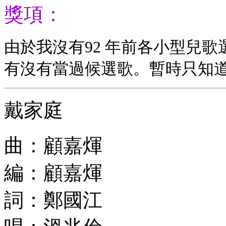
獎項：
由於我沒有92 年前各小型兒
有沒有當過候選歌。暫時只知
戴家庭
曲：顧嘉煇
編：顧嘉煇
詞：鄭國江