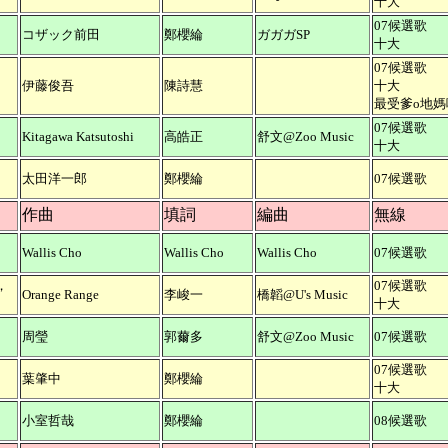
十大
07候選歌
コザック前田
鄭櫻綸
ガガガSP
十大
07候選歌
伊藤俊吾
陳詩慧
十大
最受爹o地媽
07候選歌
Kitagawa Katsutoshi
高皓正
舒文@Zoo Music
十大
太田洋一郎
鄭櫻綸
07候選歌
作曲
填詞
編曲
無線
Wallis Cho
Wallis Cho
Wallis Cho
07候選歌
，
07候選歌
Orange Range
李峻一
橋韜@U's Music
十大
周瑩
郭薾多
舒文@Zoo Music
07候選歌
07候選歌
葉肇中
鄭櫻綸
十大
小室哲哉
鄭櫻綸
08候選歌