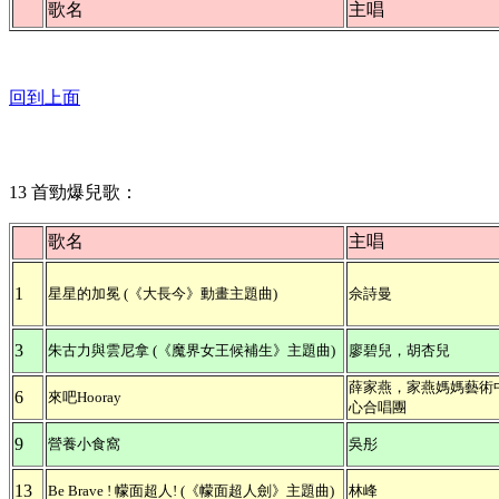
歌名
主唱
回到上面
13 首勁爆兒歌：
歌名
主唱
1
星星的加冕 (《大長今》動畫主題曲)
佘詩曼
3
朱古力與雲尼拿 (《魔界女王候補生》主題曲)
廖碧兒，胡杏兒
薛家燕，家燕媽媽藝術
6
來吧Hooray
心合唱團
9
營養小食窩
吳彤
13
Be Brave ! 幪面超人! (《幪面超人劍》主題曲)
林峰