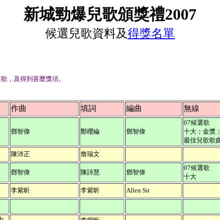
新城勁爆兒歌
頒獎禮2007
候選兒歌資料
及
得獎名單
選歌，及得到甚麼獎項。
作曲
填詞
編曲
無線
07候選歌
鄧智偉
鄭櫻綸
鄧智偉
十大；金獎
最佳兒歌歌
陳沛正
詹瑞文
07候選歌
鄧智偉
陳詩慧
鄧智偉
十大
李紫昕
李紫昕
Allen Sit
中