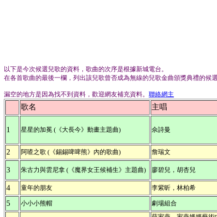
以下是今次候選兒歌的資料，歌曲的次序是根據新城電台。
在各首歌曲的最後一欄，列出該兒歌曾否成為無線的兒歌金曲頒獎典禮的候
漏空的地方是因為找不到資料，歡迎網友補充資料。
聯絡網主
歌名
主唱
1
星星的加冕 (《大長今》動畫主題曲)
佘詩曼
2
阿喳之歌
(《錫錫啤啤熊》內的歌曲)
詹瑞文
3
朱古力與雲尼拿 (《魔界女王候補生》主題曲)
廖碧兒，胡杏兒
4
童年的朋友
李紫昕，林柏希
5
小小小熊帽
劇場組合
薛家燕，家燕媽媽藝術