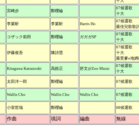
十大
07候選歌
宮崎步
鄭櫻綸
十大
07候選歌
李紫昕
李紫昕
Harris Ho
最佳兒歌歌
07候選歌
コザック前田
鄭櫻綸
ガガガSP
十大
07候選歌
伊藤俊吾
陳詩慧
十大
最受爹o地媽
07候選歌
Kitagawa Katsutoshi
高皓正
舒文@Zoo Music
十大
太田洋一郎
鄭櫻綸
07候選歌
Wallis Cho
Wallis Cho
Wallis Cho
07候選歌
小室哲哉
鄭櫻綸
08候選歌
作曲
填詞
編曲
無線