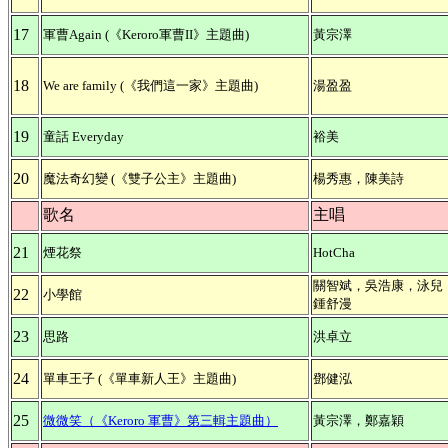
17
軍曹Again (《Keroro軍曹II》主題曲)
黃宗澤
18
We are family (《我們這一家》主題曲)
湯盈盈
19
童話 Everyday
裕美
20
魔法奇幻變 (《雙子公主》主題曲)
楊秀惠，陳美詩
歌名
主唱
21
煙花祭
HotCha
關智斌，吳浩康，泳兒
22
小學館
鍾舒漫
23
思路
洪卓立
24
單車王子 (《單車新人王》主題曲)
鄧健泓
25
微微笑（《Keroro 軍曹》第三輯主題曲）
黃宗澤，鄭嘉穎