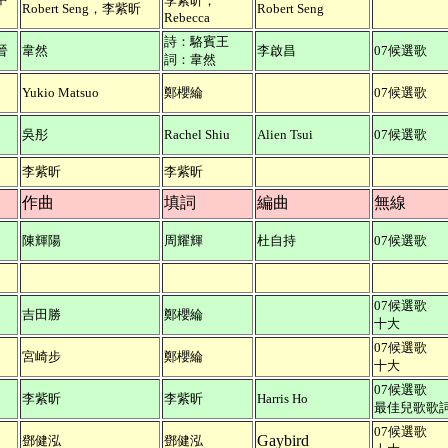
李紫昕，
Robert Seng，李紫昕
Robert Seng
Rebecca
詩：駱賓王
晉
韋然
李啟昌
07候選歌
詞：韋然
Yukio Matsuo
鄭櫻綸
07候選歌
吳彤
Rachel Shiu
Alien Tsui
07候選歌
李紫昕
李紫昕
作曲
填詞
編曲
無線
陳輝陽
周耀輝
杜自持
07候選歌
07候選歌
吉田勝
鄭櫻綸
十大
07候選歌
宮崎步
鄭櫻綸
十大
07候選歌
李紫昕
李紫昕
Harris Ho
最佳兒歌歌
07候選歌
Gaybird
鄧健泓
鄧健泓