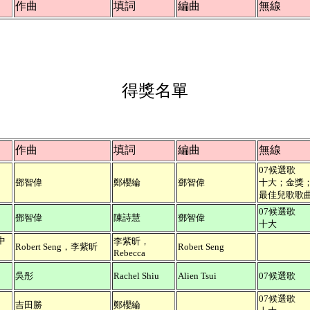
作曲
填詞
編曲
無線
得獎名單
作曲
填詞
編曲
無線
07候選歌
鄧智偉
鄭櫻綸
鄧智偉
十大；金獎
最佳兒歌歌
07候選歌
鄧智偉
陳詩慧
鄧智偉
十大
中
李紫昕，
Robert Seng，李紫昕
Robert Seng
Rebecca
吳彤
Rachel Shiu
Alien Tsui
07候選歌
07候選歌
吉田勝
鄭櫻綸