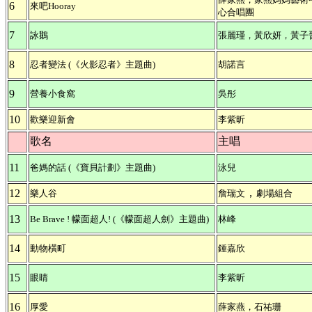
6
來吧Hooray
心合唱團
7
詠鵝
張麗瑾，黃欣妍，黃子
8
忍者變法
(《火影忍者》主題曲)
胡諾言
9
營養小食窩
吳彤
10
歡樂迎新會
李紫昕
歌名
主唱
11
爸媽的話 (《寶貝計劃》主題曲)
泳兒
，
12
樂人谷
詹瑞文
劇場組合
13
Be Brave ! 幪面超人! (《幪面超人劍》主題曲)
林峰
14
動物橫町
鍾嘉欣
15
眼睛
李紫昕
16
厚愛
薛家燕，石祐珊