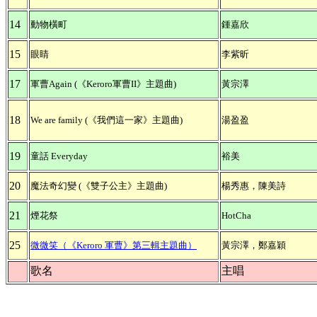
14
動物橫町
鍾嘉欣
15
眼睛
李紫昕
17
軍曹Again (《Keroro軍曹II》主題曲)
黃宗澤
18
We are family (《我們這一家》主題曲)
湯盈盈
19
童話 Everyday
裕美
20
魔法奇幻變 (《雙子公主》主題曲)
楊秀惠，陳美詩
21
煙花祭
HotCha
25
微微笑（《Keroro 軍曹》第三輯主題曲）
黃宗澤，鄭嘉穎
歌名
主唱