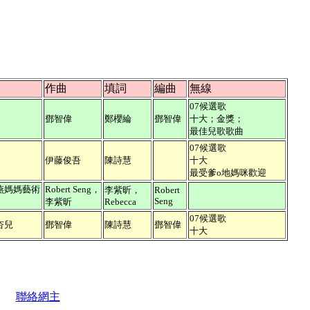
作曲
填詞
編曲
無線
07候選歌
鄧智偉
鄭櫻綸
鄧智偉
十大；金獎；
最佳兒歌歌曲
07候選歌
伊藤俊吾
陳詩慧
十大
最受爹o地媽咪歡迎
燕媽媽藝術
Robert Seng，
李紫昕，
Robert
Seng
李紫昕
Rebecca
07候選歌
杏兒
鄧智偉
陳詩慧
鄧智偉
十大
聯絡網主