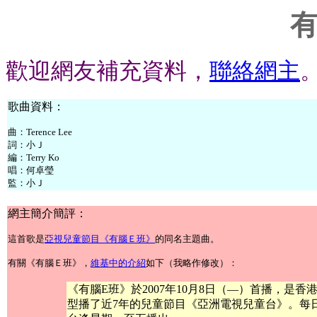
歡迎網友補充資料，
聯絡網主
歌曲資料：
曲：Terence Lee
詞：小Ｊ
編：Terry Ko
唱：何卓瑩
監：小Ｊ
網主簡介簡評：
這首歌是
亞視兒童節目《有腦Ｅ班》
的同名主題曲。
有關《有腦Ｅ班》，
維基中的介紹
如下（我略作修改）：
《有腦E班》於2007年10月8日（—）首播，是
型播了近7年的兒童節目《亞洲電視兒童台》。每