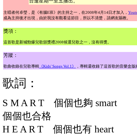
台逢星期一至五播出。
主唱者何卓瑩，是《有腦E班》的主持之一，在2008年4月14日才加入，
You
成為主持後才出現，由於我沒有觀看這節目，所以不清楚，請網友賜教。
獎項：
這首歌是新城勁爆兒歌頒獎禮2008候選兒歌之一，沒有得獎。
芳蹤：
歌曲收錄在兒歌專輯
《Kids' Songs Vol.1》
，專輯還收錄了這首歌的音樂盒版
歌詞：
S M A R T 個個也夠 smart
個個也合格
H E A R T 個個也有 heart