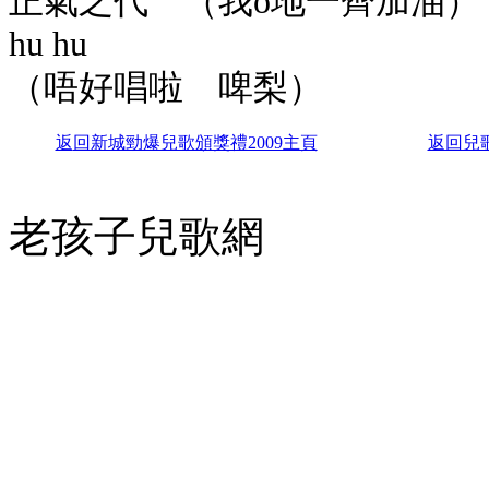
正氣之代 （我o地一齊加油）
hu hu
（唔好唱啦 啤梨）
返
回新城勁爆兒歌頒獎禮2009主頁
返回兒
老孩子兒歌網