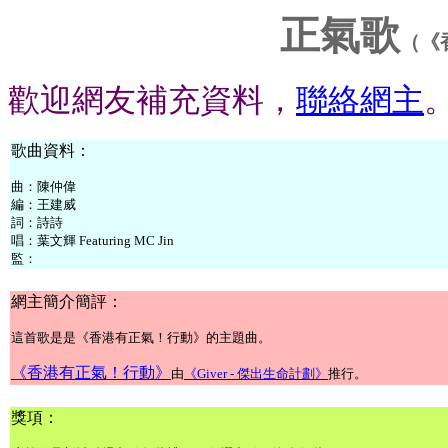
正氣歌
（《
歡迎網友補充資料，
聯絡網主
歌曲資料：
曲：陳仲偉
編：王建威
詞：詩詩
唱：
葉文輝 Featuring MC Jin
監：
網主簡介簡評：
這首歌是是《香港有正氣！行動》的主題曲。
《香港有正氣！行動》
由
《Giver - 傑出生命計劃》
推行。
獎項：