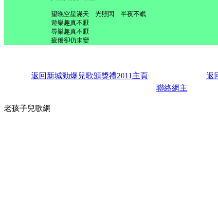
望晚空星滿天 光照閃 半夜不眠
遊樂趣真不厭
尋樂趣真不厭
疲倦卻仍未變
返回
新城勁爆兒歌頒獎禮2011主頁
返
聯絡網主
老孩子兒歌網