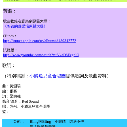
芳蹤：
歌曲收錄在音樂劇原聲大碟：
《爸爸的遊樂場原聲大碟》
iTunes：
http://itunes.apple.com/us/album/id489342772
試聽版：
http://www.youtube.com/watch?v=VkaD6EegclQ
歌詞：
（特別鳴謝：
小鱒魚兒童合唱團
提供歌詞及歌曲資料
）
曲：黃淵瑞
編：張騫
詞：梁錦強
錄音/混音：Red Sound
唱：吳彤、小鱒魚兒童合唱團
監：
吳彤
：
Bling啊Bling 小眼睛 閃過不停
遊入眼簾是美景