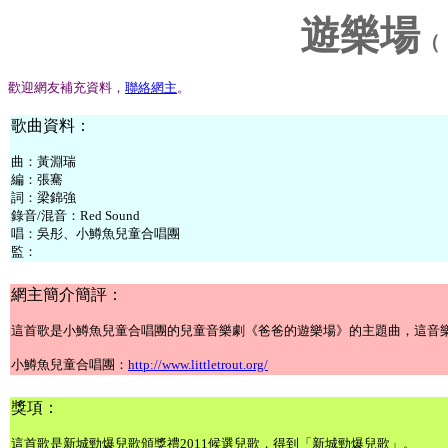
遊樂場
（
歡迎網友補充資料，
聯絡網主
。
歌曲資料：
曲：黃淵瑞
編：張騫
詞：梁錦強
錄音/混音：Red Sound
唱：吳彤、小鱒魚兒童合唱團
監：
網主簡介簡評：
這首歌是小鱒魚兒童合唱團的兒童音樂劇《爸爸的遊樂場》的主題曲，這音
小鱒魚兒童合唱團：
http://www.littletrout.org/
獎項：
這首歌是新城勁爆兒歌頒獎禮2011候選兒歌，得到「新城勁爆兒歌」。