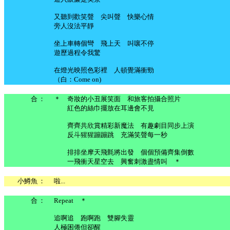
又聽到歡笑聲 尖叫聲 快樂心情
旁人沒法平靜
坐上車轉個彎 飛上天 叫嚷不停
遊歷過程令我驚
在燈光映照色彩裡 人頓覺滿衝勁
（白：Come on)
合
：
＊ 奇妝的小丑展笑面 和旅客拍攝合照片
紅色的絲巾擺放在耳邊會不見
齊齊共欣賞精彩新魔法 有趣劇目同步上演
反斗猩猩蹦蹦跳 充滿笑聲每一秒
排排坐摩天飛氈將出發 個個預備齊集倒數
一飛衝天星空去 興奮刺激盡情叫 ＊
小鱒魚
：
啦...
合
：
Repeat ＊
追啊追 跑啊跑 雙腳失靈
人極困倦但卻醒