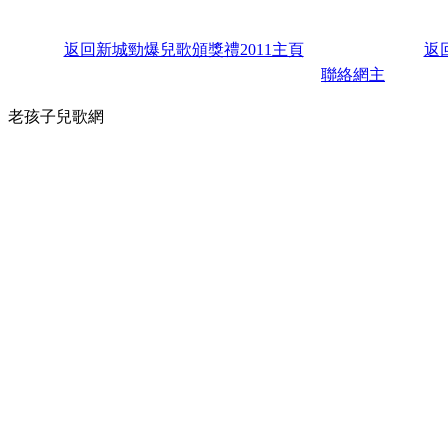
返回
新城勁爆兒歌頒獎禮2011主頁
返
聯絡網主
老孩子兒歌網