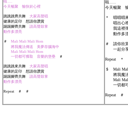
啦......
啦......
今天暢聚 愉快於心裡
今天暢聚 
跳跳跳齊共舞
大家高聲唱
＊ 唱唱唱
健康的足印 想請你讚賞
唱出心裡
踢踢腳齊共舞
請高聲鼓掌
我這裡彈
動作多漂亮
動作多漂
＃
Mali Mali Mali Hom
＃ 請你欣
將我魔法傳送 美夢存腦海中
一起分享 
Mali Mali Mali Hom
一切都可獲取 音樂的堡壘
＃
Repeat ＊
跳跳跳來共舞
大家高聲唱
＄ Mali Mal
健康的足印 想請你讚賞
將我魔法
踢踢腳齊共舞
請高聲鼓掌
Mali Mali
動作多漂亮
一切都可獲
Repeat ＃
＃
Repeat ＃