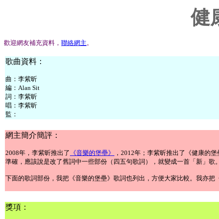
健
歡迎網友補充資料，
聯絡網主
。
歌曲資料：
曲：李紫昕
編：Alan Sit
詞：李紫昕
唱：李紫昕
監：
網主簡介簡評：
2008年，李紫昕推出了
《音樂的堡壘》
，2012年；李紫昕推出了《健康的堡
準確，應該說是改了舊詞中一些部份（四五句歌詞），就變成一首「新」歌
下面的歌詞部份，我把《音樂的堡壘》歌詞也列出，方便大家比較。我亦把
獎項：