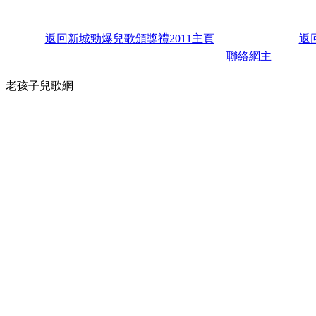
返回
新城勁爆兒歌頒獎禮2011主頁
返
聯絡網主
老孩子兒歌網