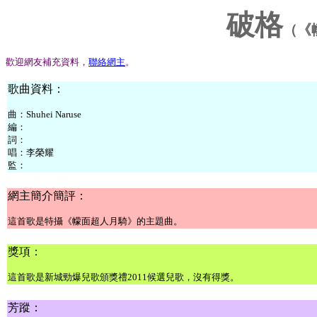
破格
（《
歡迎網友補充資料，
聯絡網主
。
歌曲資料：
曲：Shuhei Naruse
編：
詞：
唱：李榮耀
監：
網主簡介簡評：
這首歌是特攝《幪面超人月騎》的主題曲。
獎項：
這首歌是新城勁爆兒歌頒獎禮2011候選兒歌，沒有得獎。
芳蹤：