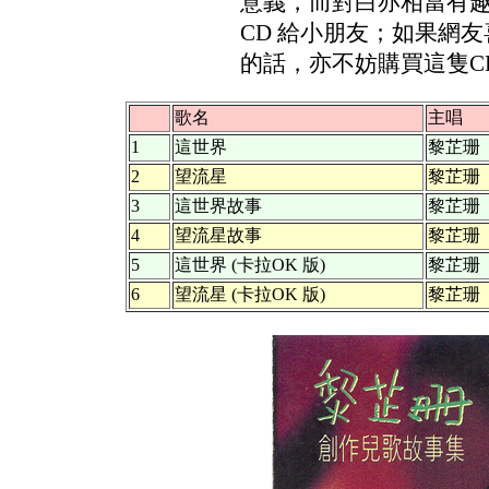
意義，而對白亦相當有
CD 給小朋友；如果網
的話，亦不妨購買這隻C
歌名
主唱
1
這世界
黎芷珊
2
望流星
黎芷珊
3
這世界故事
黎芷珊
4
望流星故事
黎芷珊
5
這世界 (卡拉OK 版)
黎芷珊
6
望流星 (卡拉OK 版)
黎芷珊