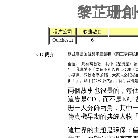
黎芷珊創
唱片公司
歌曲數目
Quickestat
6
CD 簡介：
黎芷珊是無線兒歌童節目《四三零穿梭
全隻CD只有兩首歌，其中《望流星》曾P
年，我真的不明為何不可以PLUG 埋
小演員。只說名字的話，大家未必記起
佢！」。聽卡拉OK 版的話，就可以清
兩個故事也很長的，每
這隻是CD，而不是EP
珊一人分飾兩角，其中
傳真機早期的典經人物「
這世界的主題是環保；