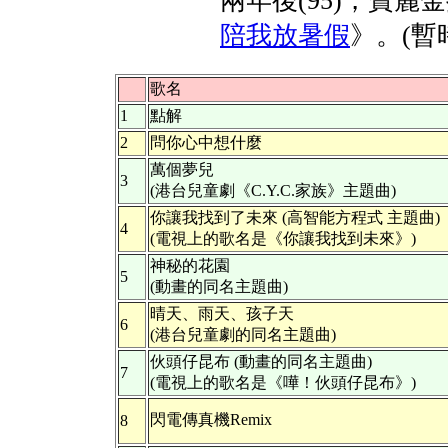
兩年後(95)，寶麗
陪我放暑假
》。(暫
歌名
1
點解
2
問你心中想什麼
萬個夢兒
3
(港台兒童劇《C.Y.C.家族》主題曲)
你讓我找到了未來 (高智能方程式 主題曲)
4
(電視上的歌名是《你讓我找到未來》)
神秘的花園
5
(動畫的同名主題曲)
晴天、雨天、孩子天
6
(港台兒童劇的同名主題曲)
伙頭仔昆布 (動畫的同名主題曲)
7
(電視上的歌名是《嘩！伙頭仔昆布》)
閃電傳真機Remix
8