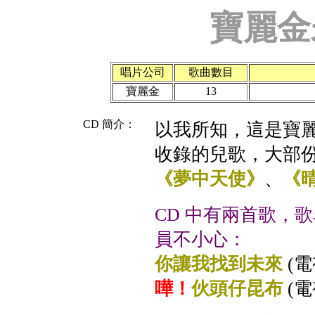
寶麗金
唱片公司
歌曲數目
寶麗金
13
CD 簡介：
以我所知，這是寶麗
收錄的兒歌，大部份是
《夢中天使》
、
《
CD 中有兩首歌，
員不小心：
你讓我找到未來
(電
嘩！
伙頭仔昆布
(電