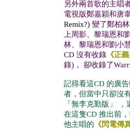
另外兩首歌的主唱
電視版鄭嘉穎和唐
Remix?)
變了鄭柏林
上周影、黎瑞恩和
林、黎瑞恩和劉小
CD 沒有收錄
《正義
錄)， 卻收錄了Warr
記得看這CD 的廣
者，但當中只卻沒有
「無李克勤版」
，
在這隻CD 推出前
他主唱的
《閃電傳