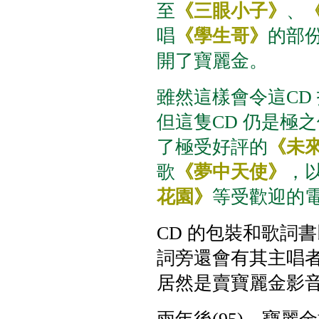
至
《
三眼小子
》
、
唱
《學生哥》
的部
開了寶麗金。
雖然這樣會令這CD
但這隻CD 仍是極
了極受好評的
《未
歌
《夢中天使》
，
花園》
等受歡迎的
CD 的包裝和歌詞
詞旁還會有其主唱
居然是賣寶麗金影音