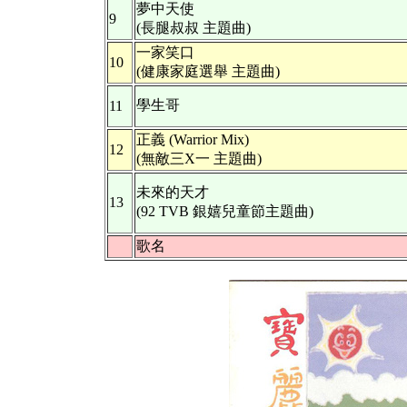
夢中天使
9
(長腿叔叔 主題曲)
一家笑口
10
(健康家庭選舉 主題曲)
學生哥
11
正義 (Warrior Mix)
12
(無敵三X一 主題曲)
未來的天才
13
(92 TVB 銀嬉兒童節主題曲)
歌名