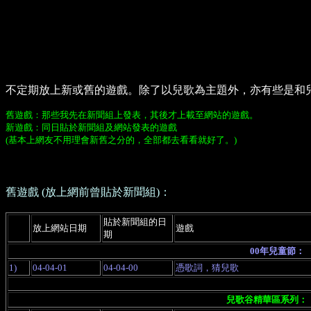
不定期放上新或舊的遊戲。除了以兒歌為主題外，亦有些是和
舊遊戲：那些我先在新聞組上發表，其後才上載至網站的遊戲。
新遊戲：同日貼於新聞組及網站發表的遊戲
(基本上網友不用理會新舊之分的，全部都去看看就好了。)
舊遊戲 (放上網前曾貼於新聞組)：
貼於新聞組
的日
放上網站日期
遊戲
期
00年兒童節：
1)
04-04-01
04-04-00
憑歌詞，猜兒歌
兒歌谷精華區系列：