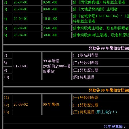
2)
20-04-01
02-01-00
猜《閃電傳真機》特別版主唱者
3)
20-04-01
09-01-00
猜《大地是快樂鄉》主唱者
猜《全城來吧 Cha Cha Cha》/
4)
20-04-01
16-01-00
特別版主唱者
5)
26-04-01
23-01-00
猜串燒歌考主唱者、歌名和原唱者
6)
26-04-01
30-01-00
猜串燒歌(II)考主唱者、歌名和原
兒歌谷 99 年暑假古
7)
(一) 歌名列舉題
99 年暑假
8)
(二) 兒歌列舉題
01-08-01
(大部份於00年暑
9)
(三) 兒歌歷史題
假重貼)
10)
(四) 特別題目
兒歌谷 00 年暑假古怪
11)
(一) 兒歌列舉題
20-09-02
00 年暑假
12)
(二) 兒歌歷史題
13)
(三) 特別題目
(網主推介！)
02年兒童節：