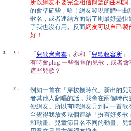
所以網友不要完全相信簡譜的曲和詞
的會準確些，哈！網友發現簡譜中曲詞
歌名，或者連結方面錯了則最好盡快
了我也沒有用。反而
網友可以自己製
好！
3.
大：
「
兒歌齊齊奏
」亦和「
兒歌收容所
」
有時會plug 一些很舊的兒歌，或者
這些兒歌？
老：
例如一首在「穿梭機時代」新出的兒歌
者其他人翻唱的話，我會在兩個時代
便網友。所以有時網友見到同一首歌
至覺得我放多幾個連結「扮有好多歌
和動畫、兒童節目名不同的動畫、兒