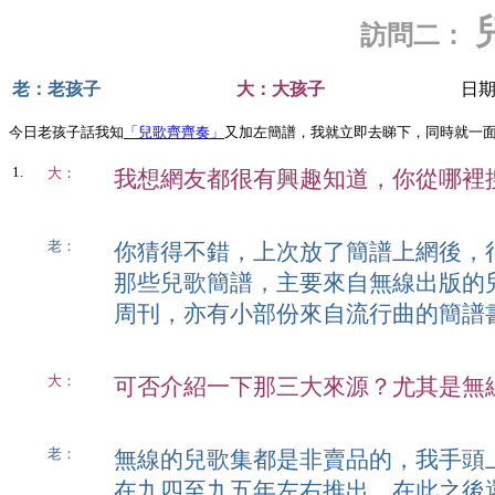
訪問二：
老：老孩子
大：大孩子
日期
今日老孩子話我知
「兒歌齊齊奏」
又加左簡譜，我就立即去睇下，同時就一
1.
大：
我想網友都很有興趣知道，你從哪裡
老：
你猜得不錯，上次放了簡譜上網後，
那些兒歌簡譜，主要來自無線出版的
周刊，亦有小部份來自流行曲的簡譜
大：
可否介紹一下那三大來源？尤其是無
老：
無線的兒歌集都是非賣品的，我手頭
在九四至九五年左右推出。在此之後