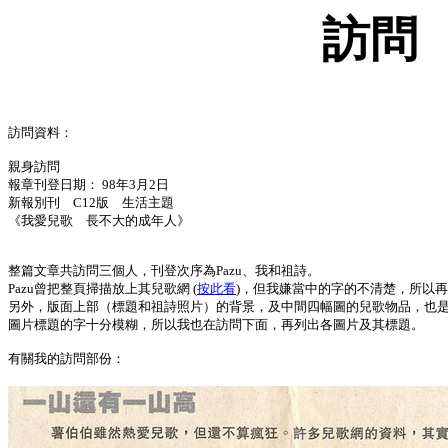
訪問
訪問資料：
親身訪問
報章刊登日期： 98年3月2日
新報別刊 C12版 生活主題
《我愛兒歌 長不大的成年人》
整篇文章共訪問三個人，刊登次序為Pazu、我和祖詩。
Pazu曾把整頁掃描放上其兒歌網 (
按此看
)，但我嫌當中的字的不清楚，所以
另外，版面上部（標題和祖詩照片）的背景，及中間四幅圖的兒歌物品，也
圖片標題的字十分模糊，所以我也在訪問下面，再列出各圖片及其標題。
有關我的訪問部份：