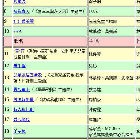
7
孤星淚
徐子珊
8
J.O.Y.
擁抱春天
（《喜羊羊與灰太狼》主題曲）
9
娃娃愛美麗
熊熊兒童合唱團
10
a a A
林慕德、莫凱謙
歌名
主唱
"童"行
（香港小童群益會「安利陽光兒童
11
徐偉賢
成長計劃」主題曲）
12
老牛聲
吳彤
兒童家居安全歌
（《兒童家居安全.我承
13
林慕德、莫凱謙、沈卓盈
諾！》計劃主題曲）
14
轟烈勇士
（《轟轟戰隊》主題曲）
狄易達
15
P
數碼超能量
（《數碼暴龍DS》主題曲）
周柏豪
16
超人梅比斯
陳偉霆
17
愛心麵包
羅逸雅
薛家燕、MC Jin、
18
弟子規
家燕媽媽藝術中心合唱團