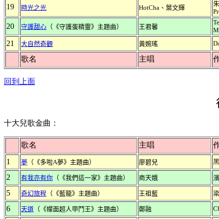
朱
19
時光之光
HotCha、葉文輝
Pr
Te
20
守護甜心
（《守護蛋精靈》主題曲）
王君馨
M
21
D
大自然奇觀
黃婉瑤
歌名
主唱
回到上面
十大兒歌金曲：
歌名
主唱
1
夢
（《多啦A夢》主題曲）
廖碧兒
2
有我亦有你
（《我們這一家》主題曲）
商天娥
5
奇幻旅程
（《藍龍》主題曲）
王祖藍
6
C
天道
（《幪面超人甲鬥王》主題曲）
鄭融