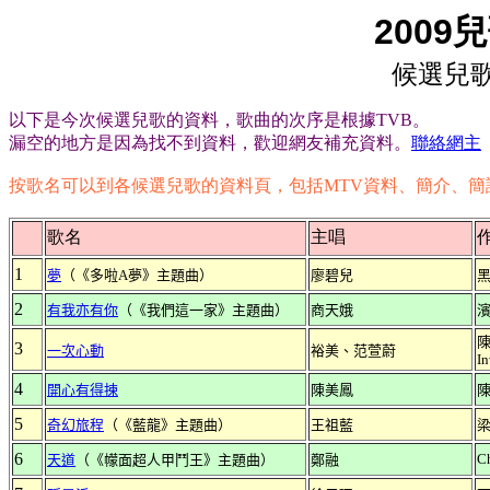
2009
兒
候選兒
以下是今次候選兒歌的資料，歌曲的次序是根據TVB。
漏空的地方是因為找不到資料，歡迎網友補充資料。
聯絡網主
按歌名可以到各候選兒歌的資料頁，包括MTV資料、簡介、簡
歌名
主唱
1
夢
（《多啦A夢》主題曲）
廖碧兒
2
有我亦有你
（《我們這一家》主題曲）
商天娥
陳
3
一次心動
裕美、范萱蔚
In
4
開心有得揀
陳美鳳
5
奇幻旅程
（《藍龍》主題曲）
王祖藍
6
C
天道
（《幪面超人甲鬥王》主題曲）
鄭融