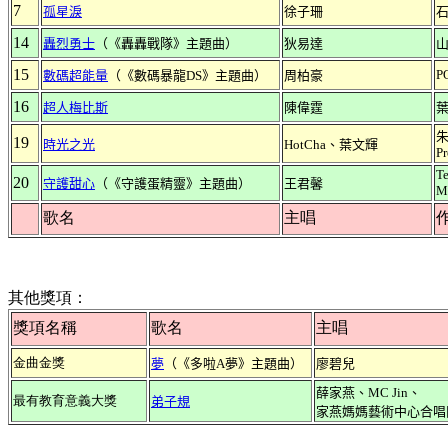
7
孤星淚
徐子珊
14
轟烈勇士
（《轟轟戰隊》主題曲）
狄易達
15
P
數碼超能量
（《數碼暴龍DS》主題曲）
周柏豪
16
超人梅比斯
陳偉霆
朱
19
時光之光
HotCha、葉文輝
Pr
Te
20
守護甜心
（《守護蛋精靈》主題曲）
王君馨
M
歌名
主唱
其他獎項：
獎項名稱
歌名
主唱
金曲金獎
夢
（《多啦A夢》主題曲）
廖碧兒
薛家燕、MC Jin、
最有教育意義大獎
弟子規
家燕媽媽藝術中心合唱