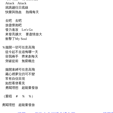
Attack Attack
就跳越往日底線
快樂與熱血 熱熾每天
去吧 去吧
放盡懷抱吧
發力進攻 Let's Go
來發亮擴大 要盡情放大
衝擊了My Soul
％拋開一切可任意高飛
從今起不去追悔哪一天
容我兩手 齊來創每天
突破從前 無窮概念
拋開束縛可任意高飛
藏心裡夢兒仍可不變
常有自信呈現
如想看便看見
勇闖理想 超能量發放
（重唱 ＃ ％ ％）
勇闖理想 超能量發放