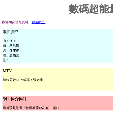
數碼超能
歡迎網友補充資料，
聯絡網主
。
歌曲資料：
曲：
POM
編：
周永恆
詞：
鄭櫻綸
唱：
周柏豪
監：
MTV：
無線兒歌MTV編
導：
張光業
網主簡介簡評：
這首歌是動畫《數碼暴龍DS》的主題曲。