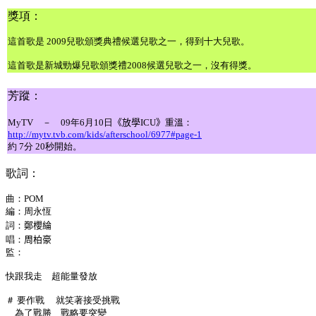
獎項：
這首歌是 2009兒歌頒獎典禮候選兒歌之一，得到十大兒歌。
這首歌是新城勁爆兒歌頒獎禮2008候選兒歌之一，沒有得獎。
芳蹤：
MyTV － 09年6月10日
《放學ICU》
重溫：
http://mytv.tvb.com/kids/afterschool/6977#page-1
約 7分 20秒開始。
歌詞：
曲：
POM
編：
周永恆
詞：
鄭櫻綸
唱：
周柏豪
監：
快跟我走 超能量發放
＃ 要作戰 就笑著接受挑戰
為了戰勝 戰略要突變