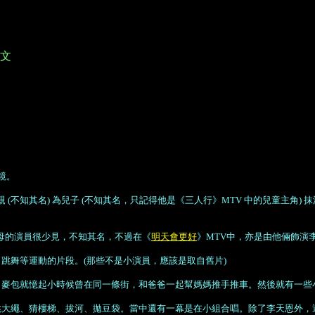
耀文
鏡。
(不知其名) 為兒子 (不知其名，只記得他是
《
三人行
》
MTV 中的兒童主角)
父母的演員很少見，不知其名，不過在《
明天會更好
》MTV中，亦是由他倆飾演
，跳舞等運動的片段
。
(那些不是小演員，應該是取自舊片)
飾) 縛鞋帶，麥包就憶起小時候曾在同一條街，和爸爸一起幫媽媽推手推車。然後就
大繩、猜樓梯、拔河、拋豆袋。當中還有一幕是在小組合唱。除了李天恩外，還