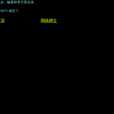
組合，輪著和李天恩合演。
TV 就完了。
主頁
聯絡網主