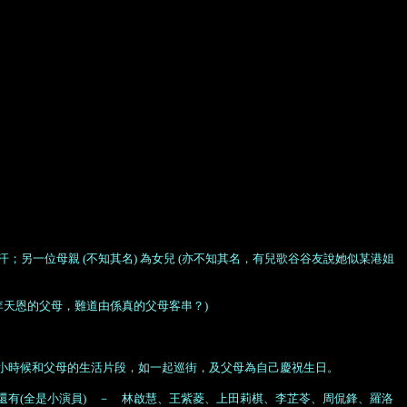
 抹汗；另一位母親 (不知其名) 為女兒 (亦不知其名，有兒歌谷谷友說她似某港姐
李天恩的父母，難道由係真的父母客串？)
有一些小時候和父母的生活片段，如一起巡街，及父母為自己慶祝生日。
有(全是小演員) － 林啟慧、王紫菱、上田莉棋、李芷苓、周侃鋒、羅洛