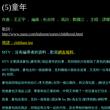
(5)童年
作曲：王正宇 ， 編曲：杜自恃 ， 填詞：鄭國江 ， 主唱：譚
歌詞：
http://www.pazu.com/kidsong/songs/childhood.html
簡譜：childtam.jpg
MTV：
沒有編導者的資料，歡迎
網友報料
。
MTV 主要講述麥包 (麥長青) 憶起童年的往事，而回憶的片段都加了黃色的濾
MTV 開始時，麥包去到一個遊樂場，見到幾個小朋友在追逐，又見到一位母親 
的) 拍照。
麥包就回憶起幼年的自己 (李天恩飾) 在同一個公園內，和父母玩耍，(飾演
然後麥包又憶起上課、畢業和自己養的狗，中間又夾雜了一些兒童在打功夫
跟著，麥包在逛街，見到一個母親 (梁詠琳 Jay 飾) 為女兒 (劉淨然
然後麥包就在跑步，回憶起和父母一起的片段，及在學校的愉快生活，包括跳