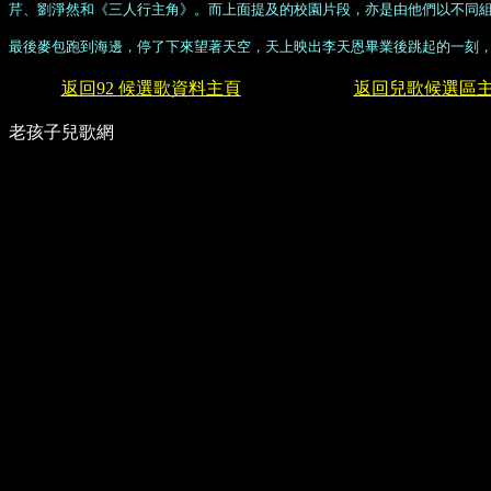
芹、劉淨然和
《
三人行主角
》
。而上面提及的校園片段，亦是由他們以不同
最後麥包跑到海邊，停了下來望著天空，天上映出李天恩畢業後跳起的一刻，M
返回92 候選歌資料主頁
返回兒歌候選區
老孩子兒歌網