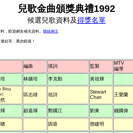
兒歌金曲頒獎典禮
1992
候選兒歌資料及
得獎名單
資料，歡迎網友補充資料。
聯絡網主
片連結等，萬勿錯過！
MTV
曲
編曲
填詞
監製
編導
鑛培
林鑛培
李克勤
黃祖輝
y Bitsy
Stewart
er》
區志雄
祖詩
王愛蘭
Chan
韋然
嘉煇
顧嘉煇
鄭國江
劉東
錢國偉
奕聰
因葵
鄧建明