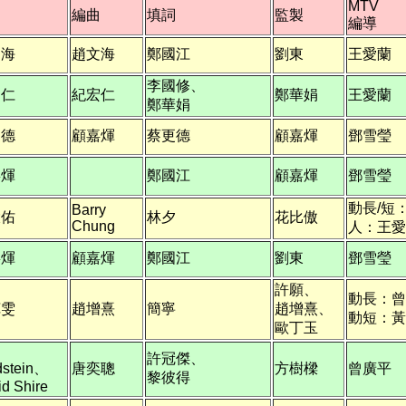
MTV
曲
編曲
填詞
監製
編導
文海
趙文海
鄭國江
劉東
王愛蘭
李國修、
宏仁
紀宏仁
鄭華娟
王愛蘭
鄭華娟
更德
顧嘉煇
蔡更德
顧嘉煇
鄧雪瑩
嘉煇
鄭國江
顧嘉煇
鄧雪瑩
動長/短
Barry
大佑
林夕
花比傲
Chung
人：王愛
嘉煇
顧嘉煇
鄭國江
劉東
鄧雪瑩
許願、
動長：曾
苑雯
趙增熹
簡寧
趙增熹、
動短：黃
歐丁玉
許冠傑、
dstein、
唐奕聰
方樹樑
曾廣平
黎彼得
d Shire