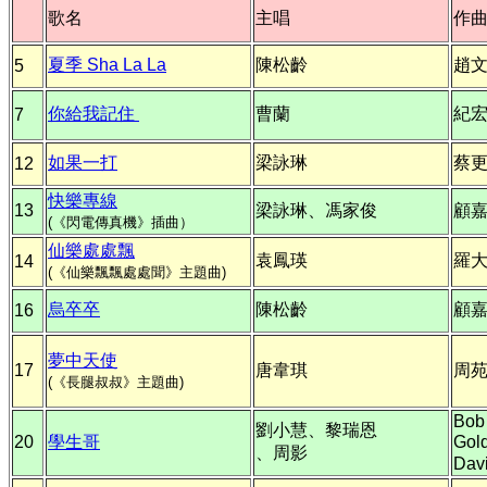
歌名
主唱
作
夏季 Sha La La
陳松齡
趙
5
你給我記住
曹蘭
紀
7
如果一打
梁詠琳
蔡
12
快樂專線
13
梁詠琳、馮家俊
顧
(《閃電傳真機》插曲）
仙樂處處飄
袁鳳瑛
羅
14
(《仙樂飄飄處處聞》主題曲)
烏卒卒
陳松齡
顧
16
夢中天使
17
唐韋琪
周
(《長腿叔叔》主題曲)
Bob
劉小慧、黎瑞恩
20
學生哥
Gol
、周影
Davi