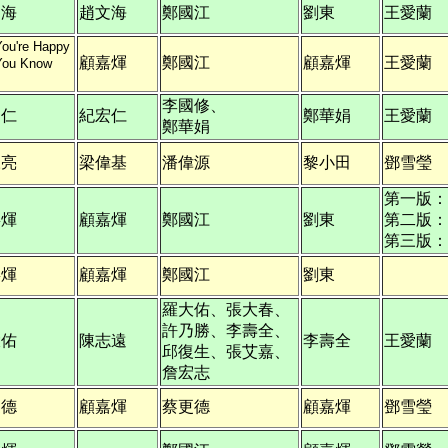
文海
趙文海
鄭國江
劉東
王愛蘭
You're Happy
顧嘉煇
鄭國江
顧嘉煇
王愛蘭
You Know
李國修、
宏仁
紀宏仁
鄭華娟
王愛蘭
鄭華娟
永亮
梁偉基
潘偉源
黎小田
鄧雪瑩
第一版：
嘉煇
顧嘉煇
鄭國江
劉東
第二版：
第三版：
嘉煇
顧嘉煇
鄭國江
劉東
羅大佑、張大春、
許乃勝、李壽全、
大佑
陳志遠
李壽全
王愛蘭
邱復生、張艾嘉、
詹宏志
更德
顧嘉煇
蔡更德
顧嘉煇
鄧雪瑩