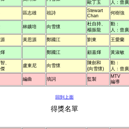
歐丁玉
人：曾廣
Stewart
然
區志雄
祖詩
何樹強
Chan
杜自持、
動：
毅
林鑛培
向雪懷
楊振龍
人：曾廣
思源
黃思源
鄭國江
劉東
王愛蘭
嘉煇
鄭國江
顧嘉煇
黃淑敏
一智、
陳劍和
動：
盧東尼
向雪懷
一傑
(向雪懷)
人：曾廣
MTV
曲
編曲
填詞
監製
編導
回到上面
得獎名單