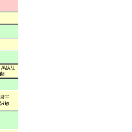
：萬婉紅
蘭
廣平
淑敏