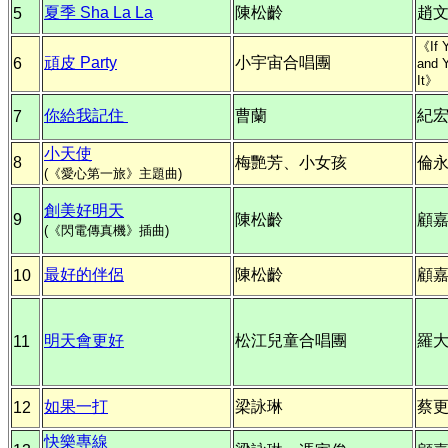
夏季 Sha La La
陳松齡
趙
5
《If 
頑皮 Party
小宇宙合唱團
6
and 
It》
你給我記住
曹蘭
紀
7
小天使
8
梅艷芳、小女孩
倫
(《愛心第一旅》主題曲)
創美好明天
9
陳松齡
顧
(《閃電傳真機》插曲)
最好的伴侶
陳松齡
顧
10
明天會更好
松江兒童合唱團
羅
11
如果一打
梁詠琳
蔡
12
快樂專線