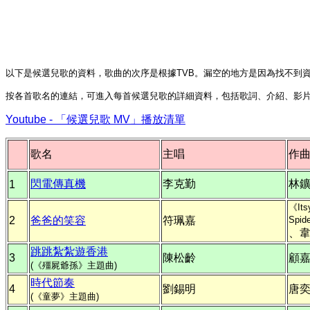
以下是候選兒歌的資料，歌曲的次序是根據TVB。漏空的地方是因為找不到
按各首歌名的連結，可進入每首候選兒歌的詳細資料，包括歌詞、介紹、影
Youtube - 「候選兒歌 MV」播放清單
歌名
主唱
作
閃電傳真機
李克勤
林
1
《Its
2
爸爸的笑容
符珮嘉
Spid
、
跳跳紮紮遊香港
3
陳松齡
顧
(《殭屍爺孫》主題曲)
時代節奏
4
劉錫明
唐
(《童夢》主題曲)