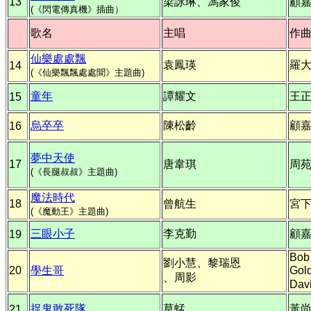
13
梁詠琳、馮家俊
顧
(《閃電傳真機》插曲）
歌名
主唱
作
仙樂處處飄
袁鳳瑛
羅
14
(《仙樂飄飄處處聞》主題曲)
童年
譚耀文
王
15
烏卒卒
陳松齡
顧
16
夢中天使
17
唐韋琪
周
(《長腿叔叔》主題曲)
魔法時代
18
曾航生
宮
(《魔動王》主題曲)
三眼小子
李克勤
顧
19
Bob
劉小慧、黎瑞恩
20
學生哥
Gol
、周影
Davi
捉鬼敢死隊
草蜢
黃
21