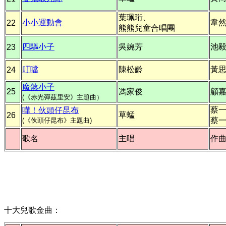
葉珮珩、
小小運動會
韋
22
熊熊兒童合唱團
四驅小子
吳婉芳
池
23
叮噹
陳松齡
黃
24
魔煞小子
25
馮家俊
顧
(《赤光彈茲里安》主題曲）
蔡
嘩！伙頭仔昆布
草蜢
26
蔡
(《伙頭仔昆布》主題曲)
歌名
主唱
作
十大兒歌金曲：