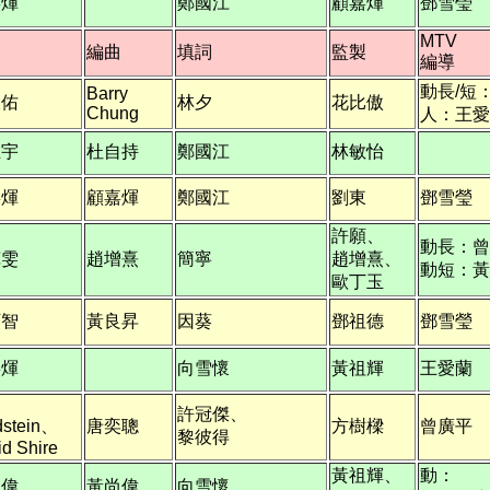
嘉煇
鄭國江
顧嘉煇
鄧雪瑩
MTV
曲
編曲
填詞
監製
編導
動長/短
Barry
大佑
林夕
花比傲
Chung
人：王愛
正宇
杜自持
鄭國江
林敏怡
嘉煇
顧嘉煇
鄭國江
劉東
鄧雪瑩
許願、
動長：曾
苑雯
趙增熹
簡寧
趙增熹、
動短：黃
歐丁玉
下智
黃良昇
因葵
鄧祖德
鄧雪瑩
嘉煇
向雪懷
黃祖輝
王愛蘭
許冠傑、
dstein、
唐奕聰
方樹樑
曾廣平
黎彼得
d Shire
黃祖輝、
動：
尚偉
黃尚偉
向雪懷