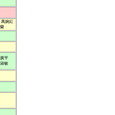
：萬婉紅
蘭
廣平
淑敏