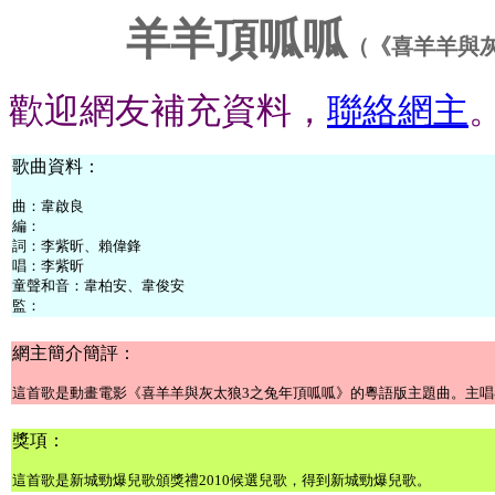
羊羊頂呱呱
（《喜羊羊與
歡迎網友補充資料，
聯絡網主
歌曲資料：
曲：
韋啟良
編：
詞：
李紫昕、賴偉鋒
唱：
李紫昕
童聲和音：韋柏安、韋俊安
監：
網主簡介簡評：
這首歌是動畫電影《喜羊羊與灰太狼3之兔年頂呱呱》的粵語版主題曲。主
獎項：
這首歌是新城勁爆兒歌頒獎禮2010候選兒歌，得到新城勁爆兒歌。