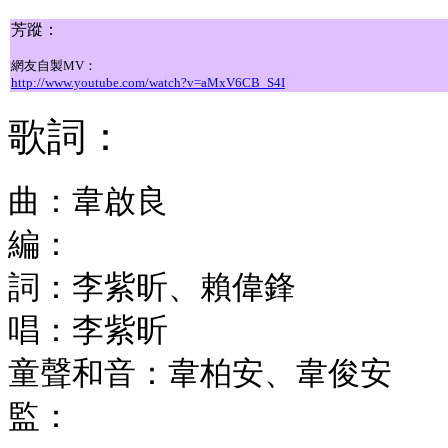
芳蹤：
網友自製MV：
http://www.youtube.com/watch?v=aMxV6CB_S4I
歌詞：
曲：
韋啟良
編：
詞：
李紫昕、賴偉鋒
唱：
李紫昕
童聲和音：韋柏安、韋俊安
監：