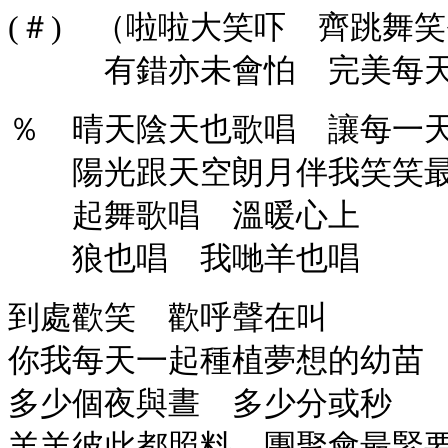
(＃) （啦啦大笑吓 齊跳舞
有錯亦未會怕 完美每天
％ 晴天陰天也歌唱 讓每一
陽光跟天空朗月伴我笑笑最
起舞歌唱 溫暖心上
狼也唱 我哋羊也唱
到處歡笑 歡呼聲在叫
你我每天一起種植夢想的幼苗
多少個夜與晝 多少分或秒
羊羊彼此都照料 團聚會最緊