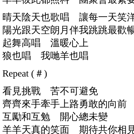
晴天陰天也歌唱 讓每一天笑
陽光跟天空朗月伴我跳跳最歡
起舞高唱 溫暖心上
狼也唱 我哋羊也唱
Repeat (＃)
看見挑戰 苦不可避免
齊齊來手牽手上路勇敢的向前
互勵和互勉 開心總未變
羊羊天真的笑面 期待共你相