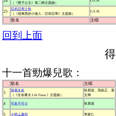
24
G.E.M.
（《雙子公主》第二輯主題曲）
亞莉亞蒂之歌
25
G.E.M.
（《借東西的小矮人 – 亞莉亞蒂》主題曲）
歌名
主唱
回到上面
得
十一首勁爆兒歌：
歌名
主唱
辣著生命
狄易達、高皓正、葉
3
（《生命農夫 Life Fama 》主題曲）
文輝
4
可多不可少
狄易達
5
小明上廣州
李家仁