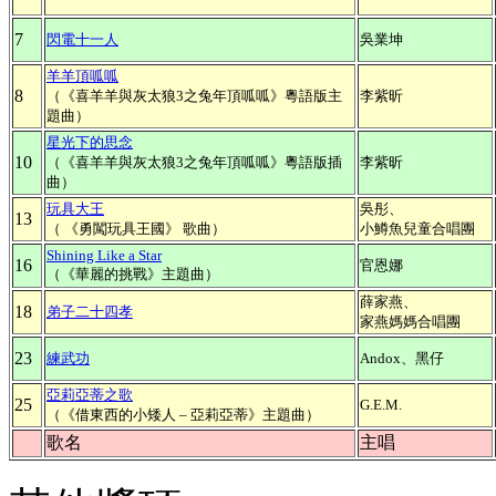
7
閃電十一人
吳業坤
羊羊頂呱呱
8
（《喜羊羊與灰太狼3之兔年頂呱呱》粵語版主
李紫昕
題曲）
星光下的思念
10
（《喜羊羊與灰太狼3之兔年頂呱呱》粵語版插
李紫昕
曲）
玩具大王
吳彤、
13
（ 《勇闖玩具王國》 歌曲）
小鱒魚兒童合唱團
Shining Like a Star
16
官恩娜
（《華麗的挑戰》主題曲）
薛
家燕、
18
弟子二十四孝
家燕媽媽合唱團
23
練武功
Andox、黑仔
亞莉亞蒂之歌
25
G.E.M.
（《借東西的小矮人 – 亞莉亞蒂》主題曲）
歌名
主唱