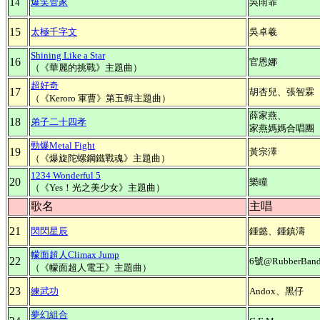
1
爆笑管家
吳雨霏
4
15
太極千字文
吳卓羲
Shining Like a Star
16
官恩娜
（《華麗的挑戰》主題曲）
超好奇
17
胡杏兒、張智霖
（《Keroro 軍曹》第五輯主題曲）
薛
家燕、
18
弟子二十四孝
家燕媽媽合唱團
勁爆Metal Fight
19
黃宗澤
（《爆旋陀螺鋼鐵戰魂》主題曲）
1234 Wonderful 5
20
樂瞳
（《Yes！光之美少女》主題曲）
歌名
主唱
21
閃閃星辰
鍾懿、鍾鎮濤
幪面超人Climax Jump
22
6號@RubberBan
（《幪面超人電王》主題曲）
23
練武功
Andox、黑仔
夢幻組合