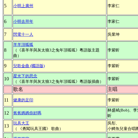
5
小明上廣州
李家仁
6
小明去拜年
李家仁
7
閃電十一人
吳業坤
羊羊頂呱呱
8
（《喜羊羊與灰太狼3之兔年頂呱呱》粵語版主題
李紫昕
曲）
9
兒歌金曲 (國語版)
李紫昕
星光下的思念
10
李紫昕
（《喜羊羊與灰太狼3之兔年頂呱呱》粵語版插曲）
歌名
主唱
11
健康的足印
李紫昕
林盛斌(Bob)、
12
爸爸媽媽你好嗎
昕
玩具大王
吳彤、
13
（ 《勇闖玩具王國》 歌曲）
小鱒魚兒童合唱