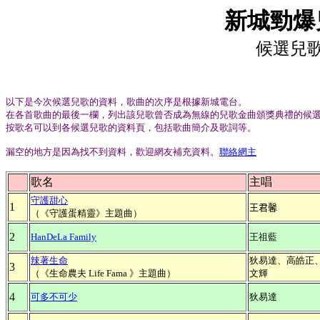
新城勁爆
候選兒
以下是今次候選兒歌的資料，歌曲的次序是根據新城電台。
在各首歌曲的最後一欄，列出該兒歌曾否成為無線的兒歌金曲頒獎典禮的候
按歌名可以到各候選兒歌的資料頁，包括歌曲簡介及歌詞等。
漏空的地方是因為找不到資料，歡迎網友補充資料。
聯絡網主
歌名
主唱
守護甜心
1
王君馨
（《守護蛋精靈》主題曲）
2
HanDeLa Family
王祖藍
辣著生命
狄易達、高皓正
3
（《生命農夫 Life Fama 》主題曲）
文輝
4
可多不可少
狄易達