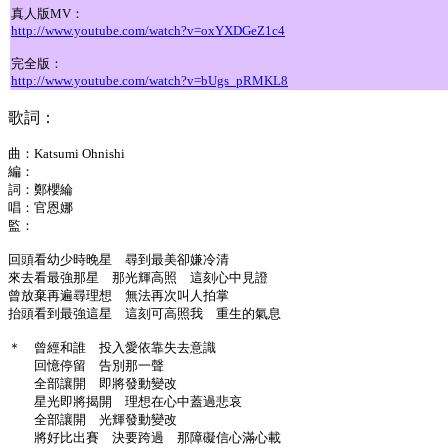
真人版MV：
http://www.youtube.com/watch?v=oxYXDGeZ1c4
完全版：
http://www.youtube.com/watch?v=bUgs_pRMKL8
歌詞：
曲：
Katsumi Ohnishi
編：
詞：
鄭櫻綸
唱：
官恩娜
監：
回頭看幼少時晚星 尋到最美卻嫌冷清
來去看最強那星 那光輝高照 這刻心中見證
曾放棄再遍尋理想 無法再次叫人拍掌
抬頭看到最強這星 這刻可高照我 重生的氣息
＊ 曾經和誰 投入愛依靠失去意識
回憶停留 告別那一聲
全部讓開 即將發動變改
星光即將揭開 理想在心中蓋過悲哀
全部讓開 光輝發動變改
將好比出賽 決要跨過 那障礙信心滿心載