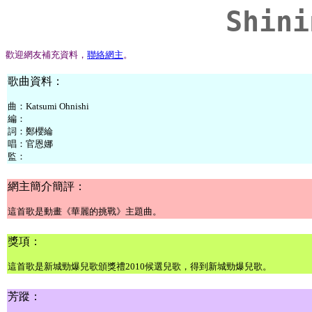
Shini
歡迎網友補充資料，
聯絡網主
。
歌曲資料：
曲：
Katsumi Ohnishi
編：
詞：
鄭櫻綸
唱：
官恩娜
監：
網主簡介簡評：
這首歌是動畫《華麗的挑戰》
主題曲。
獎項：
這首歌是新城勁爆兒歌頒獎禮2010候選兒歌，得到新城勁爆兒歌。
芳蹤：