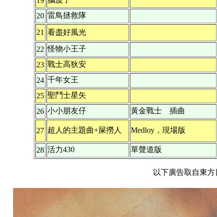
19
雷鳥拯救隊
20
21
看盡好風光
怪物小王子
22
戰士高狄安
23
千年女王
24
聖鬥士星矢
25
小小朋友仔
黃金戰士 插曲
26
超人的主題曲+屎撈人
Medloy，現場版
27
活力430
單聲道版
28
以下廣告取自東方日報：