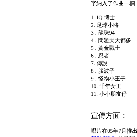
字納入了作曲一欄
1. IQ 博士
2. 足球小將
3 . 龍珠94
4 . 問題天天都多
5 . 黃金戰士
6 . 忍者
7. 傳說
8 . 腦波子
9 . 怪物小王子
10. 千年女王
11. 小小朋友仔
宣傳方面：
唱片在05年7月