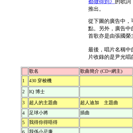
都做得到》
的歌詞
推出。
從下圖的廣告中，
點。另外，廣告中
首歌亦是由張國榮
最後，唱片名稱中
片收錄的是尹光唱
歌名
歌曲簡介 (CD+網主)
1
430 穿梭機
2
IQ 博士
3
超人的主題曲
超人迪加 主題曲
足球小將
插曲
4
我得你得唔得
5
我係小忌廉
6