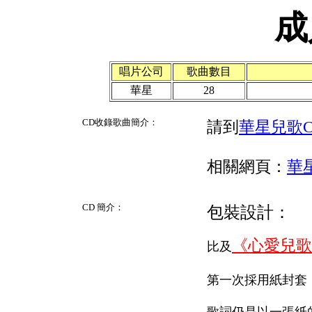
成
唱片公司
歌曲數目
華星
28
CD收錄歌曲簡介：
請到
華星兒歌C
相關網頁：
華
CD 簡介：
包裝設計：
《心愛兒歌
比及
第一次採用紙封套