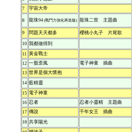
宇宙大帝
7
龍珠94
龍珠二世 主題曲
8
(戰鬥力強化再造版)
9
問題天天都多
櫻桃小丸子 片尾歌
10
我都做得到
黃金戰士
11
一股歪風
電子神童 插曲
12
世界是個大懷抱
13
14
藍精靈
電子神童
15
忍者
忍者小靈精 主題曲
16
傳說
千年女王 插曲
17
18
共享陽光
腦波子