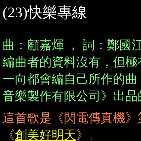
(23)快樂專線
曲
：
顧嘉煇 ， 詞
：
鄭國江
編曲者的資料沒有，但極
一向都會編自己所作的曲
音樂製作有限公司》出品
這首歌是
《
閃電傳真機
》
《
創美好明天
》
。