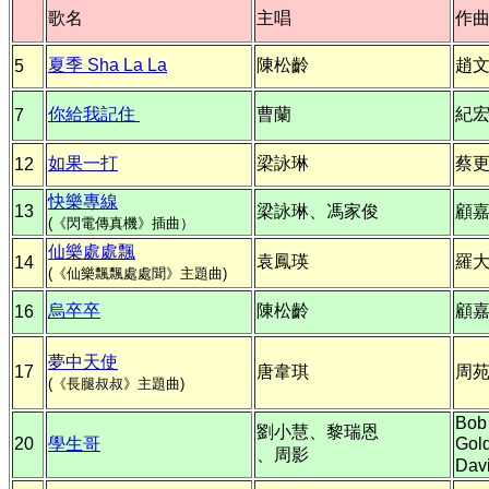
歌名
主唱
作
夏季 Sha La La
陳松齡
趙
5
你給我記住
曹蘭
紀
7
如果一打
梁詠琳
蔡
12
快樂專線
13
梁詠琳、馮家俊
顧
(《閃電傳真機》插曲）
仙樂處處飄
袁鳳瑛
羅
14
(《仙樂飄飄處處聞》主題曲)
烏卒卒
陳松齡
顧
16
夢中天使
17
唐韋琪
周
(《長腿叔叔》主題曲)
Bob
劉小慧、黎瑞恩
20
學生哥
Gol
、周影
Davi