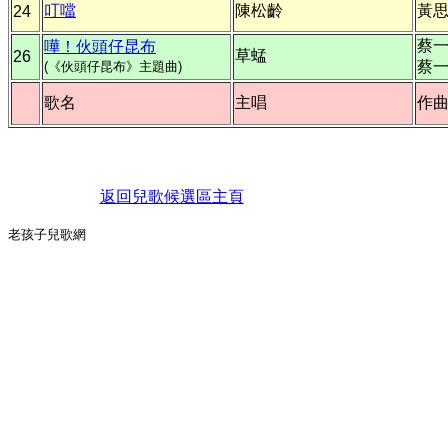
叮噹
陳松齡
黃
24
蔡
嘩！伙頭仔昆布
草蜢
26
蔡
(《伙頭仔昆布》主題曲)
歌名
主唱
作
返回兒歌候選區主頁
老孩子兒歌網