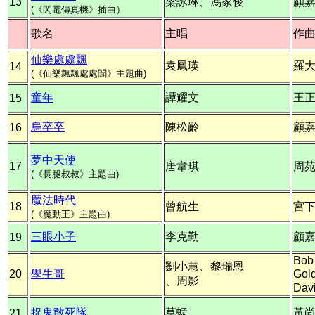
13
梁詠琳、馮家俊
顧
(《閃電傳真機》插曲）
歌名
主唱
作
仙樂處處飄
袁鳳瑛
羅
14
(《仙樂飄飄處處聞》主題曲)
童年
譚耀文
王
15
烏卒卒
陳松齡
顧
16
夢中天使
17
唐韋琪
周
(《長腿叔叔》主題曲)
魔法時代
18
曾航生
宮
(《魔動王》主題曲)
三眼小子
李克勤
顧
19
Bob
劉小慧、黎瑞恩
20
學生哥
Gol
、周影
Davi
捉鬼敢死隊
草蜢
黃
21