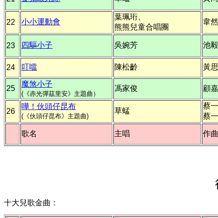
葉珮珩、
小小運動會
韋
22
熊熊兒童合唱團
四驅小子
吳婉芳
池
23
叮噹
陳松齡
黃
24
魔煞小子
25
馮家俊
顧
(《赤光彈茲里安》主題曲）
蔡
嘩！伙頭仔昆布
草蜢
26
蔡
(《伙頭仔昆布》主題曲)
歌名
主唱
作
十大兒歌金曲：