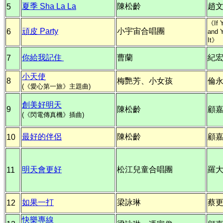
夏季 Sha La La
陳松齡
趙
5
《If 
頑皮 Party
小宇宙合唱團
6
and 
It》
你給我記住
曹蘭
紀
7
小天使
8
梅艷芳、小女孩
倫
(《愛心第一旅》主題曲)
創美好明天
9
陳松齡
顧
(《閃電傳真機》插曲)
最好的伴侶
陳松齡
顧
10
明天會更好
松江兒童合唱團
羅
11
如果一打
梁詠琳
蔡
12
快樂專線