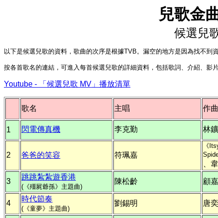
兒歌金
候選兒
以下是候選兒歌的資料，歌曲的次序是根據TVB。漏空的地方是因為找不到
按各首歌名的連結，可進入每首候選兒歌的詳細資料，包括歌詞、介紹、影
Youtube - 「候選兒歌 MV」播放清單
歌名
主唱
作
閃電傳真機
李克勤
林
1
《Its
2
爸爸的笑容
符珮嘉
Spid
、
跳跳紮紮遊香港
3
陳松齡
顧
(《殭屍爺孫》主題曲)
時代節奏
4
劉錫明
唐
(《童夢》主題曲)