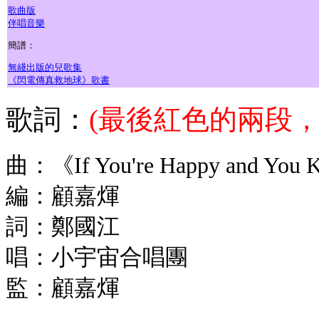
歌曲版
伴唱音樂
簡譜：
無綫出版的兒歌集
《閃電傳真救地球》歌書
歌詞：
(最後紅色的兩段，
曲：《If You're Happy and You 
編：顧嘉煇
詞：鄭國江
唱：小宇宙合唱團
監：顧嘉煇