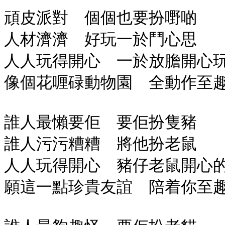
頑皮派對 個個也要扮嘢啲
人材濟濟 好玩一於鬥心思
人人玩得開心 一於放膽開心
像個花喱碌動物園 全動作至
誰人最懶要佢 要佢扮隻豬
誰人污污糟糟 將他扮老鼠
人人玩得開心 豬仔老鼠開心
願這一點珍貴友誼 陪着你至