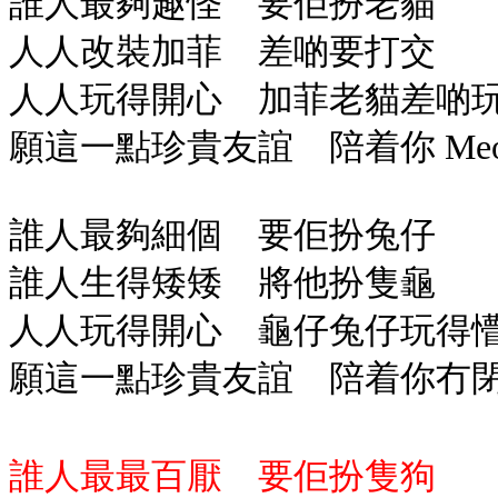
誰人最夠趣怪 要佢扮老貓
人人改裝加菲 差啲要打交
人人玩得開心 加菲老貓差啲
願這一點珍貴友誼 陪着你 Meow 
誰人最夠細個 要佢扮兔仔
誰人生得矮矮 將他扮隻龜
人人玩得開心 龜仔兔仔玩得
願這一點珍貴友誼 陪着你冇
誰人最最百厭 要佢扮隻狗