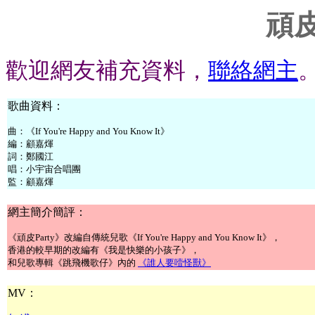
頑皮
歡迎網友補充資料，
聯絡網主
歌曲資料：
曲：《If You're Happy and You Know It》
編：顧嘉煇
詞：鄭國江
唱：小宇宙合唱團
監：顧嘉煇
網主簡介簡評：
《頑皮Party》改編自傳統兒歌《If You're Happy and You Know It》，
香港的較早期的改編有《我是快樂的小孩子》，
和兒歌專輯《跳飛機歌仔》內的
《誰人要噎怪獸》
MV：