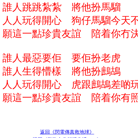
誰人跳跳紮紮 將他扮馬騮
人人玩得開心 狗仔馬騮今天
願這一點珍貴友誼 陪着你冇
誰人最惡要佢 要佢扮老虎
誰人生得懵樣 將他扮鷓鴣
人人玩得開心 虎跟鷓鴣差啲
願這一點珍貴友誼 陪着你有
返回《閃電傳真救地球》