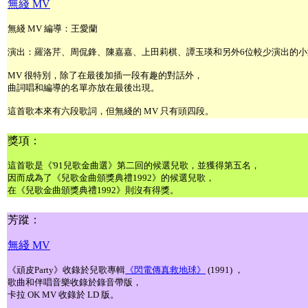
無綫 MV
無綫 MV 編導：王愛蘭
演出：羅洛芹、周侃鋒、陳嘉嘉、上田莉棋、譚玉瑛和另外6位較少演出的小
MV 很特別，除了在最後加插一段有趣的對話外，
曲詞唱和編導的名單亦放在最後出現。
這首歌本來有六段歌詞，但無綫的 MV 只有頭四段。
獎項：
這首歌是《'91兒歌金曲選》第二回的候選兒歌，並獲得第五名，
因而成為了《兒歌金曲頒獎典禮1992》的候選兒歌，
在《兒歌金曲頒獎典禮1992》則沒有得獎。
芳蹤：
無綫 MV
《頑皮Party》收錄於兒歌專輯
《閃電傳真救地球》
(1991) ，
歌曲和伴唱音樂收錄於錄音帶版，
卡拉 OK MV 收錄於 LD 版。