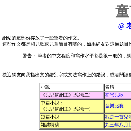
童
@ 
網站的這部份存放了一些筆者的作文。
這些作文都是和兒歌或兒童節目有關的，如果網友對這類題目
警告：
筆者的中文程度和寫作水平都是很一般的，
歡迎網友向我指出文的錯別字或文法寫作上的錯誤，或者閱讀
小說
名稱
《兒兒網網主》系列(二)
初戀兒歌
中篇小說：
音樂比賽
《兒兒網網主》系列(一)
短篇小說
我是一首兒
雜誌特稿
九三年八月