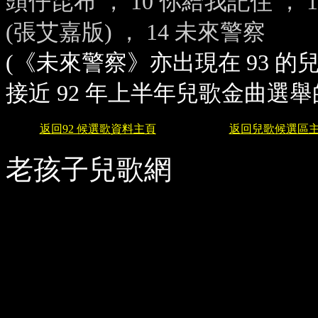
頭仔昆布 ，
10
你給我記住 ，
(
張艾嘉版
)
，
14
未來警察
(《未來警察》亦出現在 93 
接近 92 年上半年兒歌金曲選
返回92 候選歌資料主頁
返回兒歌候選區
老孩子兒歌網