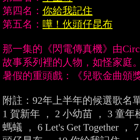
第四名：
你給我記住
第五名：
嘩！伙頭仔昆布
那一集的《閃電傳真機》由
Circ
故事系列裡的人物，如怪家庭。
暑假的重頭戲：《兒歌金曲頒
附註：
92
年上半年的候選歌名
1
賀新年
，
2
小幼苗 ，
3
童年
螞蟻 ，
6 Let's Get Together
，