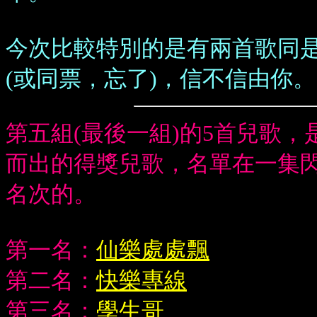
今次比較特別的是有兩首歌同
(或同票，忘了)，信不信由你。
第五組
(
最後一組
)
的
5
首兒歌，
而出的得獎兒歌，名單在一集
名次的。
第一名：
仙樂處處飄
第二名：
快樂專線
第三名：
學生哥